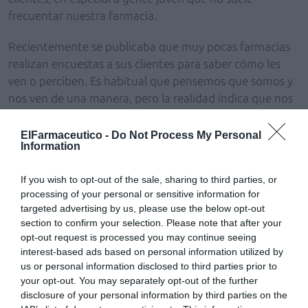
frecuentar nuestra farmacia.
Recientemente se publicaba que muy pocas farmacias
realizan encuestas a sus clientes para saber cómo les
ven o perciben. Es habitual que pensemos que somos y
nos ven de una manera, pero la realidad indica que nos
ven de otra. El estudio Farmashopper pregunta al
consumidor a la salida de la farmacia, y es sorprendente
ElFarmaceutico -
Do Not Process My Personal
Information
ver en lo que se ha fijado el consumidor. Las
conclusiones del estudio hablan de montar una historia
If you wish to opt-out of the sale, sharing to third parties, or
coherente, desde el escaparate hasta la sala de ventas.
processing of your personal or sensitive information for
targeted advertising by us, please use the below opt-out
Xavier Fisselier, experto en la imagen de marca, siempre
section to confirm your selection. Please note that after your
nos habla de la importancia de trabajar el escaparate.
opt-out request is processed you may continue seeing
Como él dice, «el escaparate no es lo mismo que la
interest-based ads based on personal information utilized by
fachada, el escaparate se puede cambiar a menudo, la
us or personal information disclosed to third parties prior to
your opt-out. You may separately opt-out of the further
fachada no». El escaparate debe crear una interacción
disclosure of your personal information by third parties on the
con el cliente antes de que entre en la farmacia, por lo