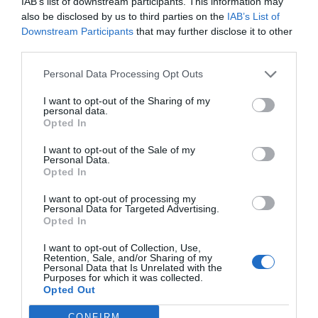
IAB’s list of downstream participants. This information may
que debemos planificar nuestro objetivo previamente y
also be disclosed by us to third parties on the
IAB’s List of
contar una historia en el escaparate.
Downstream Participants
that may further disclose it to other
third parties.
El sentido común nos habla, por ejemplo, de la
Personal Data Processing Opt Outs
importancia de la limpieza. Cuántos escaparates hemos
visto sucios y mal iluminados, y por desgracia la
I want to opt-out of the Sharing of my
personal data.
situación suele repetirse en el interior del local. Esta
Opted In
situación nos lleva a engranar el pasivo de la marca.
I want to opt-out of the Sale of my
Personal Data.
Si tenemos estos puntos claros, el siguiente paso es
Opted In
trabajar todo el merchandising teniendo en cuenta
todos los sentidos, como el olor y el oído. Que el cliente
I want to opt-out of processing my
Personal Data for Targeted Advertising.
pueda probar el producto ayuda a la venta y a que viva
Opted In
una experiencia, con lo que conseguiremos aumentar el
I want to opt-out of Collection, Use,
valor de nuestra marca.
Retention, Sale, and/or Sharing of my
Personal Data that Is Unrelated with the
Purposes for which it was collected.
Debemos recibir al cliente con una sonrisa: la imagen
Opted Out
del farmacéutico y su equipo forma parte del visual
CONFIRM