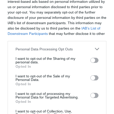
fondo de inversión.
interest-based ads based on personal information utilized by
us or personal information disclosed to third parties prior to
A nuestro favor tenemos algunas de las decisiones de
your opt-out. You may separately opt-out of the further
los Tribunales de Justicia. En particular, el TSJ de
disclosure of your personal information by third parties on the
IAB’s list of downstream participants. This information may
Extremadura, mediante Sentencia 607/2014 de 24 de
also be disclosed by us to third parties on the
IAB’s List of
junio de 2014, Sala de lo Contencioso-Administrativo,
Downstream Participants
that may further disclose it to other
Rec. n.º 360/2011, considera en su fundamento de
third parties.
derecho 4 lo siguiente: «[...] Debemos aplicar la misma
Personal Data Processing Opt Outs
solución a todos los herederos de XXXX, más aún
tratándose de un supuesto tan específico como es la
I want to opt-out of the Sharing of my
obtención de una ganancia patrimonial de la causante
personal data.
Opted In
en el periodo impositivo XXXX, al tratarse de un tipo de
renta que puede ser calificada como extraordinaria en
I want to opt-out of the Sale of my
Personal Data.
relación a las rentas obtenidas habitualmente por el
Opted In
causante [...]».
I want to opt-out of processing my
Personal Data for Targeted Advertising.
Pero ya sabemos que el ámbito jurídico y sus sentencias
Opted In
pueden revocar criterios. Y, de hecho, así ocurre en la
I want to opt-out of Collection, Use,
sentencia emitida a finales de 2017 por la Sala 4.ª del