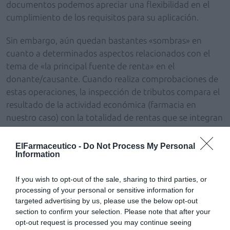
documentos podemos apreciar una flexibilidad en el
cumplimiento de los requisitos para su aplicación.
Sin embargo, aún quedan bastantes «sombras» en
cuanto a determinados aspectos relacionados con el
tema de «la principal fuente de renta» en el
donante/causante. Cuando realiza comprobaciones de
estas operaciones, la inspección de tributos compara el
resultado de la actividad económica (farmacia en
nuestro caso) con la totalidad de rentas que se integran
en la declaración anual de renta del farmacéutico,
incluidas las ganancias patrimoniales
ElFarmaceutico -
Do Not Process My Personal
Information
En el caso que tratamos, este hecho es fuente de
conflicto, ya que la «extraordinariedad» de este tipo de
If you wish to opt-out of the sale, sharing to third parties, or
processing of your personal or sensitive information for
ganancias puede «arruinar» el disfrute de las ventajas
targeted advertising by us, please use the below opt-out
fiscales previstas. Imaginemos, como ejemplo, la venta
section to confirm your selection. Please note that after your
de unas acciones o un inmueble, o el reembolso de un
opt-out request is processed you may continue seeing