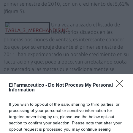
primer semestre de 2010, con un crecimiento del 5,62%
(figura 5).
Una vez analizado el listado de
laboratorios situados en las
primeras posiciones de ventas, es interesante conocer
los que, por su empuje durante el primer semestre de
2011, han experimentado un notable crecimiento en su
facturación y que, poco a poco, van arrebatando cuota
de mercado a las marcas que tradicionalmente se
posicionan en los primeros lugares de venta en los
hidratantes corporales. En la tabla 3 se muestra las que
ElFarmaceutico -
Do Not Process My Personal
Information
son más emergentes.
If you wish to opt-out of the sale, sharing to third parties, or
Sin duda, el crecimiento más
processing of your personal or sensitive information for
espectacular se produce en el caso
targeted advertising by us, please use the below opt-out
de Apivita, con un importante incremento en ventas
section to confirm your selection. Please note that after your
durante el primer semestre de 2011. Por volumen de
opt-out request is processed you may continue seeing