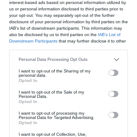
ventas (tamaño de la esfera), hay dos laboratorios que
interest-based ads based on personal information utilized by
muestran también un buen comportamiento en estos
us or personal information disclosed to third parties prior to
your opt-out. You may separately opt-out of the further
primeros 6 meses del año. Se trata de Vichy y Almirall,
disclosure of your personal information by third parties on the
con un crecimiento de 63 y 33 puntos porcentuales,
IAB’s list of downstream participants. This information may
aproximadamente. STADA Consumer Health, con el
also be disclosed by us to third parties on the
IAB’s List of
®
lanzamiento de su marca Multilind
, se posiciona entre
Downstream Participants
that may further disclose it to other
los laboratorios con más crecimiento en este segmento
third parties.
(figura 6).
Personal Data Processing Opt Outs
Ejemplo de ubicación
I want to opt-out of the Sharing of my
personal data.
Opted In
Cuando vayamos a ubicar los hidratantes corporales, no
podemos hacerlo sin entender el conjunto que supone
I want to opt-out of the Sale of my
Personal Data.
la familia de «higiene corporal». Debemos tener en
Opted In
cuenta las sinergias de las diferentes subfamilias que
componen la categoría, de modo que una buena
I want to opt-out of processing my
Personal Data for Targeted Advertising.
ubicación dé lugar a la realización de ventas cruzadas.
Opted In
Hay que seguir una lógica concreta para llevar a cabo la
I want to opt-out of Collection, Use,