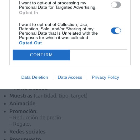
Exposición
I want to opt-out of processing my
Personal Data for Targeted Advertising.
– Escaparate (temático de la campaña o laboratorio).
Opted In
– Cómo lo destacaremos en la farmacia.
– Góndolas.
I want to opt-out of Collection, Use,
– Mostrador.
Retention, Sale, and/or Sharing of my
– Teatralización.
Personal Data that Is Unrelated with the
Purposes for which it was collected.
Formación
(especificar el contenido de la formación)
Opted Out
– Interna: impartida por...
– Externa: laboratorio.
CONFIRM
Comunicación
– Interna: material de elaboración propia.
– De laboratorios.
Data Deletion
Data Access
Privacy Policy
Venta activa por recomendación
– Venta cruzada.
Muestras
(cantidad, tipo, target)
Animación
Promoción:
– Reducción de precio.
– Regalo.
Redes sociales
Presupuesto