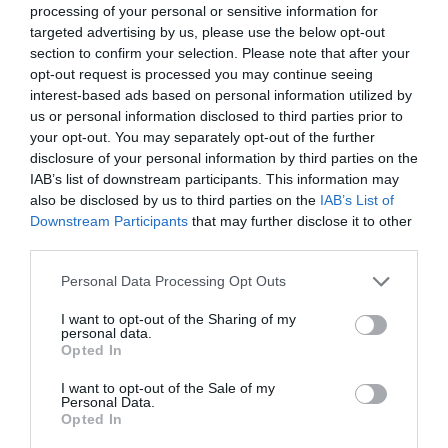
processing of your personal or sensitive information for
categorías que van a trabajarse a lo largo de ella,
targeted advertising by us, please use the below opt-out
especificando incluso semana a semana el desarrollo.
section to confirm your selection. Please note that after your
Pero eso vendrá después; de momento, céntrate en las
opt-out request is processed you may continue seeing
interest-based ads based on personal information utilized by
campañas.
us or personal information disclosed to third parties prior to
your opt-out. You may separately opt-out of the further
El número, la duración y la temática de las campañas
disclosure of your personal information by third parties on the
dependen sobre todo de los objetivos que nos hayamos
IAB’s list of downstream participants. This information may
marcado. No pierdas de vista que lo que vamos a hacer
also be disclosed by us to third parties on the
IAB’s List of
es diseñar las acciones de marketing que nos
Downstream Participants
that may further disclose it to other
aproximarán a conseguir el objetivo del plan.
third parties.
Personal Data Processing Opt Outs
El diseño de las campañas te resultará más sencillo si
dedicas la columna de la derecha a las acciones de
I want to opt-out of the Sharing of my
personal data.
marketing más habituales. Habrá campañas muy
Opted In
complejas y otras más sencillas, es decir, esta lista es de
opciones, no una lista de comprobación donde hay que
I want to opt-out of the Sale of my
Personal Data.
hacer siempre de todo.
Opted In