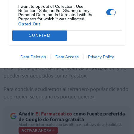
uno de ellos de forma proporcional a su valor de
I want to opt-out of Collection, Use,
adquisición. Por lo tanto, la deducibilidad de tales
Retention, Sale, and/or Sharing of my
Personal Data that Is Unrelated with the
gastos se realizará por la vía de la amortización de los
Purposes for which it was collected.
Opted Out
distintos elementos patrimoniales que integren la
referida oficina de farmacia [...]».
CONFIRM
Como se puede apreciar en la contundente y clara
solución al caso de las autoridades fiscales, no hay
Data Deletion
Data Access
Privacy Policy
«opción», sino que el tratamiento es único y concreto.
Este tipo de gastos se desgravan vía amortización y no
pueden ser deducidos como «gasto».
Para concluir, acudiremos al refranero popular diciendo
que «quien se engaña es porque quiere».
Añadir
El Farmacéutico
como fuente preferida
de Google de forma gratuita
Mantente informado con las últimas noticias de actualidad.
ACTIVAR AHORA