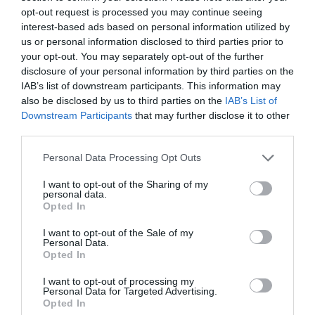
a la adquisición, excluidos los intereses que hubieran
opt-out request is processed you may continue seeing
interest-based ads based on personal information utilized by
sido satisfechos por el adquirente».
us or personal information disclosed to third parties prior to
your opt-out. You may separately opt-out of the further
La Dirección General de Tributos concluye
disclosure of your personal information by third parties on the
argumentando lo siguiente:
IAB’s list of downstream participants. This information may
also be disclosed by us to third parties on the
IAB’s List of
«[...] De acuerdo con lo anteriormente dispuesto, debe
Downstream Participants
that may further disclose it to other
precisarse que por gastos inherentes a las operaciones
third parties.
de adquisición y transmisión cabe entender aquellos
Personal Data Processing Opt Outs
que correspondan a actuaciones directamente
relacionadas con la compra y la venta de los
I want to opt-out of the Sharing of my
personal data.
correspondientes elementos patrimoniales. Conforme a
Opted In
ello, cabe afirmar que los gastos relacionados en su
escrito de consulta (notaría, registro, gestoría, tasación,
I want to opt-out of the Sale of my
Personal Data.
intermediación) tendrán la consideración de gastos
Opted In
inherentes a la adquisición de cada uno de los
I want to opt-out of processing my
elementos patrimoniales integrantes de la oficina de
Personal Data for Targeted Advertising.
farmacia, debiendo distribuirse su cantidad entre cada
Opted In