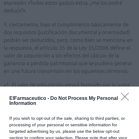
expresión «Todos estos gastos extra, ¿me los podré
deducir?».
Y, ciertamente, bajo el cumplimiento básicamente de
dos requisitos (justificación documental y onerosidad)
podrán ser deducidos, pero, como bien se menciona en
la respuesta, el artículo 35 de la Ley 35/2006 define el
valor de adquisición a los efectos del cálculo de la
ganancia o pérdida patrimonial que se pudiera generar
en una futura transmisión en los siguientes términos:
«1. El valor de adquisición estará formado por la suma
de:
ElFarmaceutico -
Do Not Process My Personal
Information
a) El importe real por el que dicha adquisición se
hubiera efectuado.
If you wish to opt-out of the sale, sharing to third parties, or
processing of your personal or sensitive information for
b) El coste de las inversiones y mejoras efectuadas en los
targeted advertising by us, please use the below opt-out
bienes adquiridos, más los gastos y tributos inherentes
section to confirm your selection. Please note that after your