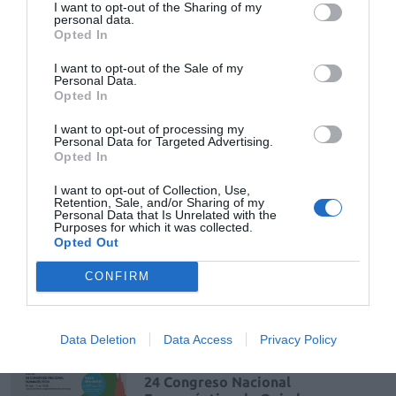
I want to opt-out of the Sharing of my
personal data.
Opted In
Tags
I want to opt-out of the Sale of my
Personal Data.
farmaconsulting transacciones
arras
Opted In
I want to opt-out of processing my
compraventa de farmacia
Personal Data for Targeted Advertising.
Opted In
I want to opt-out of Collection, Use,
Destacados
Retention, Sale, and/or Sharing of my
Personal Data that Is Unrelated with the
Purposes for which it was collected.
Opted Out
La venta online de medicamentos
de uso humano: seguridad y
CONFIRM
trazabilidad
DIGITAL
Isabel Marín Moral
28/07/2026
Data Deletion
Data Access
Privacy Policy
Récord de comunicaciones para el
24 Congreso Nacional