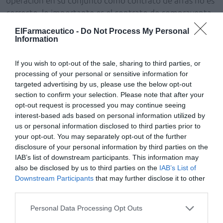
operación en su conjunto como contrato de arras no es
correcto, lo importante es el contrato de compraventa.
Y no es un asunto particular ni de las operaciones
ElFarmaceutico -
Do Not Process My Personal
empresariales ni de las operaciones civiles o particulares,
Information
en cualquier acuerdo entre dos personas puede haber
una garantía adicional que son las arras, pero hasta ahí
If you wish to opt-out of the sale, sharing to third parties, or
processing of your personal or sensitive information for
llegan. Es decir, lo que usted tiene que firmar si tiene un
targeted advertising by us, please use the below opt-out
acuerdo de transmisión es un contrato de compraventa
section to confirm your selection. Please note that after your
y, si además les parece oportuno, cosa que yo les
opt-out request is processed you may continue seeing
recomiendo y
Farmaconsulting
siempre piensa que es
interest-based ads based on personal information utilized by
adecuado si piensan añadir un plus de garantía al
us or personal information disclosed to third parties prior to
your opt-out. You may separately opt-out of the further
cumplimiento, habrá que incluir un contrato de arras,
disclosure of your personal information by third parties on the
pero dentro de un contrato de compraventa.
IAB’s list of downstream participants. This information may
also be disclosed by us to third parties on the
IAB’s List of
Añadir
El Farmacéutico
como fuente preferida
Downstream Participants
that may further disclose it to other
de Google de forma gratuita
third parties.
Mantente informado con las últimas noticias de actualidad.
ACTIVAR AHORA
Personal Data Processing Opt Outs