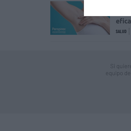
Cont
fund
efic
SALUD
Si quier
equipo de