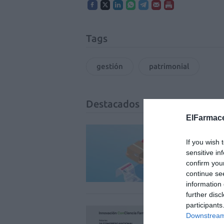
Tags
gestión
patrimonial
Destacados
ElFarmace
La v
If you wish 
uso 
sensitive in
DIGITAL
confirm you
continue se
information 
further disc
participants
Réco
Downstream 