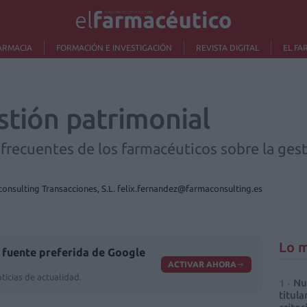
ARMACIA
FORMACIÓN E INVESTIGACIÓN
REVISTA DIGITAL
EL FA
stión patrimonial
frecuentes de los farmacéuticos sobre la ges
nsulting Transacciones, S.L. felix.fernandez@farmaconsulting.es
Lo m
fuente preferida de Google
ACTIVAR AHORA
ticias de actualidad.
Nu
titula