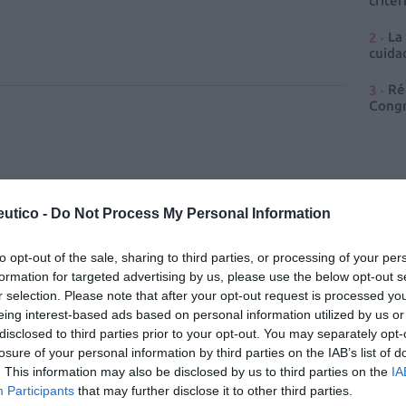
criter
La
cuidad
Ré
Congr
utico -
Do Not Process My Personal Information
enta online de medicamentos de
to opt-out of the sale, sharing to third parties, or processing of your per
humano: seguridad y trazabilidad
formation for targeted advertising by us, please use the below opt-out s
Isabel Marín Moral
28/07/2026
r selection. Please note that after your opt-out request is processed y
eing interest-based ads based on personal information utilized by us or
disclosed to third parties prior to your opt-out. You may separately opt-
losure of your personal information by third parties on the IAB’s list of
. This information may also be disclosed by us to third parties on the
IA
rd de comunicaciones para el 24
Participants
that may further disclose it to other third parties.