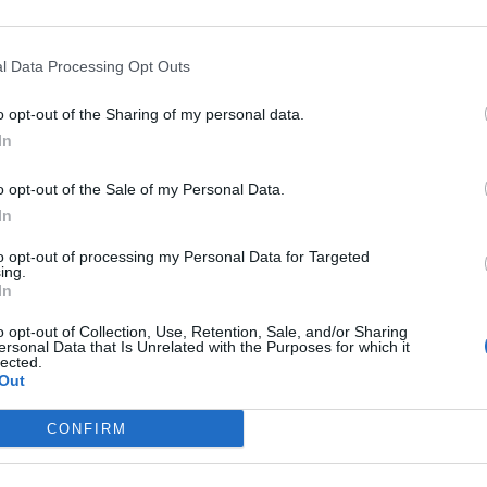
reso Nacional Farmacéutico de
edo
l Data Processing Opt Outs
S Y NOVEDADES
Redacción
31/07/2026
o opt-out of the Sharing of my personal data.
In
armacia, un apoyo esencial en el
ado infantil
o opt-out of the Sale of my Personal Data.
In
S Y NOVEDADES
Redacción
30/07/2026
to opt-out of processing my Personal Data for Targeted
ing.
In
a edición de Kardia Select para
o opt-out of Collection, Use, Retention, Sale, and/or Sharing
ersonal Data that Is Unrelated with the Purposes for which it
lares de farmacia: claves para
lected.
Out
dir con criterio
S Y NOVEDADES
Redacción
30/07/2026
CONFIRM