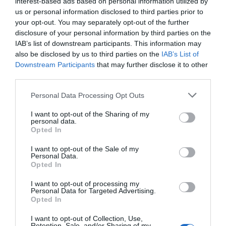
interest-based ads based on personal information utilized by
us or personal information disclosed to third parties prior to
your opt-out. You may separately opt-out of the further
Otras noticias destacadas
disclosure of your personal information by third parties on the
IAB’s list of downstream participants. This information may
also be disclosed by us to third parties on the
IAB’s List of
Local de la farmacia a nombre de
una Sociedad Limitada
Downstream Participants
that may further disclose it to other
third parties.
GESTIÓN 360
Félix Ángel Fernández Lucas
24/10/2025
Personal Data Processing Opt Outs
I want to opt-out of the Sharing of my
personal data.
Destacados
Opted In
I want to opt-out of the Sale of my
La venta online de medicamentos
Personal Data.
de uso humano: seguridad y
Opted In
trazabilidad
I want to opt-out of processing my
DIGITAL
Isabel Marín Moral
28/07/2026
Personal Data for Targeted Advertising.
Opted In
I want to opt-out of Collection, Use,
Récord de comunicaciones para el
Retention, Sale, and/or Sharing of my