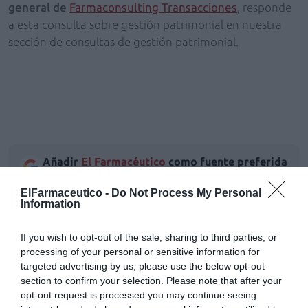
general de
Farmaconsulting Transacciones
, responde
a esta consulta sobre gestión patrimonial en nuestra
sección de consultas de gestión patrimonial.
Añadir
El Farmacéutico
como fuente preferida
de Google de forma gratuita
Mantente informado con las últimas noticias de actualidad.
ElFarmaceutico -
Do Not Process My Personal
ACTIVAR AHORA
Information
If you wish to opt-out of the sale, sharing to third parties, or
processing of your personal or sensitive information for
Tags
targeted advertising by us, please use the below opt-out
section to confirm your selection. Please note that after your
opt-out request is processed you may continue seeing
Gestión farmacéutica
patrimonio