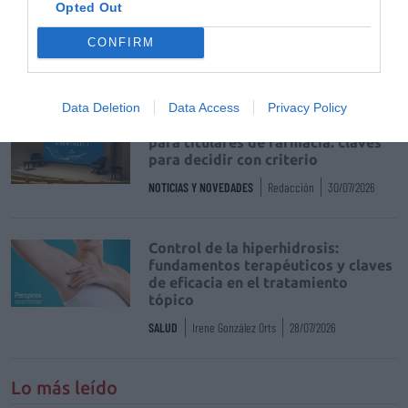
Opted Out
La farmacia, un apoyo esencial en
el cuidado infantil
CONFIRM
NOTICIAS Y NOVEDADES
Redacción
30/07/2026
Data Deletion
Data Access
Privacy Policy
Nueva edición de Kardia Select
para titulares de farmacia: claves
para decidir con criterio
NOTICIAS Y NOVEDADES
Redacción
30/07/2026
Control de la hiperhidrosis:
fundamentos terapéuticos y claves
de eficacia en el tratamiento
tópico
SALUD
Irene González Orts
28/07/2026
Lo más leído