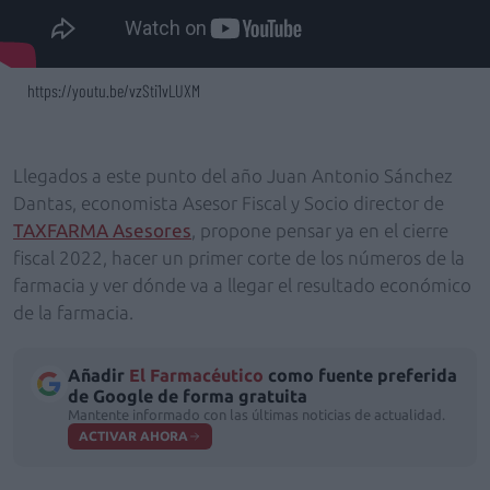
https://youtu.be/vzSti1vLUXM
Llegados a este punto del año Juan Antonio Sánchez
Dantas, economista Asesor Fiscal y Socio director de
TAXFARMA Asesores
, propone pensar ya en el cierre
fiscal 2022, hacer un primer corte de los números de la
farmacia y ver dónde va a llegar el resultado económico
de la farmacia.
Añadir
El Farmacéutico
como fuente preferida
de Google de forma gratuita
Mantente informado con las últimas noticias de actualidad.
ACTIVAR AHORA