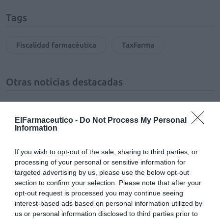
Tags
Fiscalidad farmacéutica
TaxFarma
Otras noticias destacadas
Inspecciones de carácter parcial
ElFarmaceutico -
Do Not Process My Personal
GESTIÓN 360
Juan Antonio Sánchez Dantas
Information
08/07/2022
If you wish to opt-out of the sale, sharing to third parties, or
processing of your personal or sensitive information for
Final fiscal no previsto
targeted advertising by us, please use the below opt-out
GESTIÓN 360
Juan Antonio Sánchez Dantas
section to confirm your selection. Please note that after your
11/05/2022
opt-out request is processed you may continue seeing
interest-based ads based on personal information utilized by
us or personal information disclosed to third parties prior to