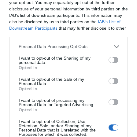
your opt-out. You may separately opt-out of the further
Segunda oportunidad fiscal
disclosure of your personal information by third parties on the
GESTIÓN 360
Juan Antonio Sánchez Dantas
IAB’s list of downstream participants. This information may
05/04/2022
also be disclosed by us to third parties on the
IAB’s List of
Downstream Participants
that may further disclose it to other
third parties.
Destacados
Personal Data Processing Opt Outs
I want to opt-out of the Sharing of my
La venta online de medicamentos
personal data.
de uso humano: seguridad y
Opted In
trazabilidad
I want to opt-out of the Sale of my
DIGITAL
Isabel Marín Moral
28/07/2026
Personal Data.
Opted In
I want to opt-out of processing my
Récord de comunicaciones para el
Personal Data for Targeted Advertising.
24 Congreso Nacional
Opted In
Farmacéutico de Oviedo
I want to opt-out of Collection, Use,
NOTICIAS Y NOVEDADES
Redacción
31/07/2026
Retention, Sale, and/or Sharing of my
Personal Data that Is Unrelated with the
Purposes for which it was collected.