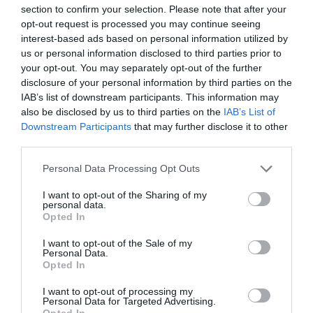
section to confirm your selection. Please note that after your
y no utilizando únicamente datos que se pueden
opt-out request is processed you may continue seeing
obtener en bases de datos o en el registro de la
interest-based ads based on personal information utilized by
propiedad.
us or personal information disclosed to third parties prior to
Respecto a su propia comunidad podemos encontrar
your opt-out. You may separately opt-out of the further
disclosure of your personal information by third parties on the
sentencias que recogen este criterio, como la del
IAB’s list of downstream participants. This information may
Tribunal Superior de Justicia de la Comunidad
also be disclosed by us to third parties on the
IAB’s List of
Valenciana, de 1 de octubre de 2013 (Recurso
Downstream Participants
that may further disclose it to other
20401/2012), en la que se rechaza una valoración
third parties.
efectuada por el perito, al no haberse personado éste
Personal Data Processing Opt Outs
en el local objeto de valoración.
I want to opt-out of the Sharing of my
personal data.
Añadir
El Farmacéutico
como fuente preferida
Opted In
de Google de forma gratuita
Mantente informado con las últimas noticias de actualidad.
I want to opt-out of the Sale of my
ACTIVAR AHORA
Personal Data.
Opted In
I want to opt-out of processing my
Documentos
Personal Data for Targeted Advertising.
Opted In