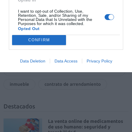
EF_513_CONSULTA.pdf
I want to opt-out of Collection, Use,
Retention, Sale, and/or Sharing of my
Personal Data that Is Unrelated with the
Purposes for which it was collected.
Opted Out
Tags
CONFIRM
ley de arrendamientos urbanos
Data Deletion
Data Access
Privacy Policy
tribunal superior de justicia de la comunidad
valenciana
inmueble
contrato de arrendamiento
Destacados
La venta online de medicamentos
de uso humano: seguridad y