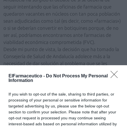
seguir intentando que las oficinas de farmacia que
quedaron vacantes en núcleos con tan poca población
sean adjudicadas como tal (es decir, como «farmacias»)
o si se deberían convertir en botiquines porque, de no
ser así, podríamos encontrarnos ante farmacias de
viabilidad económica comprometida (FVC).
Desde mi punto de vista, la decisión que ha tomado la
Consejería de Salud de Andalucía adolece más a la
necesidad de dar solución al problema que se les
planteaban a los titulares, hasta ese momento, de esas
ElFarmaceutico -
Do Not Process My Personal
farmacias rurales y que no podían tomar posesión de las
Information
nuevas farmacias adjudicadas, en tanto en cuanto,
otros no tomaran posesión de la suya. Y es que si, tal
If you wish to opt-out of the sale, sharing to third parties, or
como se dice en la exposición de motivos del nuevo
processing of your personal or sensitive information for
Real Decreto, la intención es garantizar la asistencia en
targeted advertising by us, please use the below opt-out
section to confirm your selection. Please note that after your
núcleos pequeños,
¿por qué no saca la Consejería a
opt-out request is processed you may continue seeing
concurso otras farmacias que han quedado vacantes y
interest-based ads based on personal information utilized by