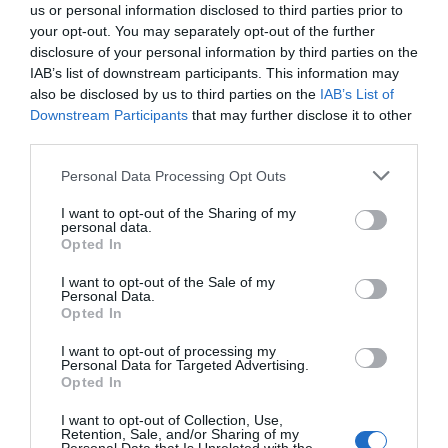
que también han sido rechazadas por los adjudicatarios
us or personal information disclosed to third parties prior to
y que, igualmente, tienen menos de 1.000 habitantes?
your opt-out. You may separately opt-out of the further
La diferencia entre unas y otras es que aquellas son
disclosure of your personal information by third parties on the
IAB’s list of downstream participants. This information may
farmacias que ya existen en la actualidad y que el actual
also be disclosed by us to third parties on the
IAB’s List of
titular no puede dejar para tomar posesión de la nueva
Downstream Participants
that may further disclose it to other
que se le ha adjudicado hasta que otro compañero no
third parties.
ocupe su lugar en la farmacia rural; y estas son
farmacias de nueva creación que, digo yo, que si se
Personal Data Processing Opt Outs
sacaron a concurso en su momento es porque se
I want to opt-out of the Sharing of my
entendió que había que garantizar la atención
personal data.
Opted In
farmacéutica de la zona, pero
¿por qué estas no salen
ahora a concurso para garantizar la asistencia en estos
I want to opt-out of the Sale of my
Personal Data.
núcleos?
Opted In
Además de regular las oficinas de farmacia rurales no
adjudicadas, el Real Decreto 3/2014 viene a introducir
I want to opt-out of processing my
Personal Data for Targeted Advertising.
dos importantes modificaciones a la Ley de Farmacia de
Opted In
Andalucía y que son el resultado de diversos
I want to opt-out of Collection, Use,
pronunciamientos judiciales que han obligado a la
Retention, Sale, and/or Sharing of my