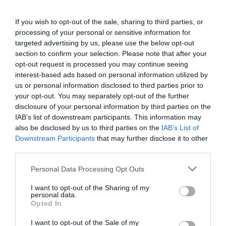
padre y me acogí a los beneficios previstos para la
adquisición de empresas familiares. Quiero transmitirla
If you wish to opt-out of the sale, sharing to third parties, or
antes del plazo exigido en la normativa. ¿Seré
processing of your personal or sensitive information for
targeted advertising by us, please use the below opt-out
sancionada?
section to confirm your selection. Please note that after your
opt-out request is processed you may continue seeing
A.D. (Correo electrónico)
interest-based ads based on personal information utilized by
us or personal information disclosed to third parties prior to
Respuesta
your opt-out. You may separately opt-out of the further
disclosure of your personal information by third parties on the
Conforme recuerda, entre otras, la consulta de la DGT
IAB’s list of downstream participants. This information may
V349/2009 de 20 de febrero de 2009, en los casos de
also be disclosed by us to third parties on the
IAB’s List of
sucesión en la empresa familiar, si fuera aplicable el
Downstream Participants
that may further disclose it to other
third parties.
20.2.c) de la Ley del Impuesto sobre Sucesiones y
Donaciones, establece una reducción del 95% en la
Personal Data Processing Opt Outs
base imponible del impuesto si, entre otras condiciones,
el adquirente mantiene la adquisición durante un plazo
I want to opt-out of the Sharing of my
personal data.
de 10 años, salvo modificación en la normativa propia
Opted In
de cada comunidad.
I want to opt-out of the Sale of my