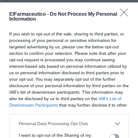
daría a una donación sometida a la condición de que el
donatario pague una cantidad a sus hermanas.
ElFarmaceutico -
Do Not Process My Personal
Information
Por último, el tercer interrogante planteado a la
If you wish to opt-out of the sale, sharing to third parties, or
Dirección General de Tributos es la deducibilidad, por
processing of your personal or sensitive information for
par-te del hijo farmacéutico, de los intereses generados
targeted advertising by us, please use the below opt-out
por el préstamo «cedido» por el padre junto a la
section to confirm your selection. Please note that after your
farmacia. De sentido común parece que la respuesta
opt-out request is processed you may continue seeing
debería ser afirmativa. Y en este caso, el sentido común
interest-based ads based on personal information utilized by
us or personal information disclosed to third parties prior to
«fiscal» coincide en el planteamiento, apelando a su
your opt-out. You may separately opt-out of the further
«correlación con los ingresos». Es evidente que el hijo
disclosure of your personal information by third parties on the
que asume la deuda por la donación de la oficina de
IAB’s list of downstream participants. This information may
farmacia podrá, sin ninguna duda, desgravar los
also be disclosed by us to third parties on the
IAB’s List of
intereses de dicho préstamo en su cuenta de pérdidas y
Downstream Participants
that may further disclose it to other
third parties.
ganancias anual.
Personal Data Processing Opt Outs
La tercera cuestión también duda sobre la aplicación a
la donación (en IRPF del donante) del artículo 33.3.c,
I want to opt-out of the Sharing of my