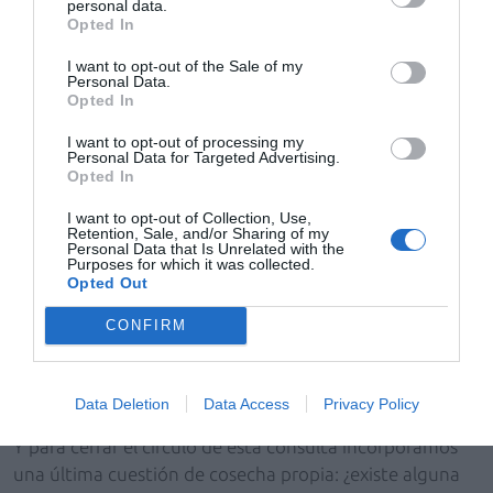
personal data.
que estima la «no existencia de ganancia patrimonial»
Opted In
para el padre. El fisco nos aclara que «[...] en la medida
en que se cumplan los requisitos establecidos en este
I want to opt-out of the Sale of my
Personal Data.
último artículo, con independencia de que el donatario
Opted In
aplique o no la referida reducción, se estimará la
I want to opt-out of processing my
inexistencia de ganancia o pérdida patrimonial para el
Personal Data for Targeted Advertising.
donante como consecuencia de la transmisión del
Opted In
inmovilizado afecto al negocio donado, siendo
I want to opt-out of Collection, Use,
irrelevantes a dichos efectos los requisitos que
Retention, Sale, and/or Sharing of my
Personal Data that Is Unrelated with the
establezca la normativa autonómica [...]». Pero otro
Purposes for which it was collected.
Opted Out
tema es la práctica tributaria y la voracidad de la
Agencia Tributaria Estatal en IRPF en casos de este tipo.
CONFIRM
Ojo avizor con posibles imputaciones de ganancias
patrimoniales a título oneroso por «la parte» de la
donación.
Data Deletion
Data Access
Privacy Policy
Y para cerrar el círculo de esta consulta incorporamos
una última cuestión de cosecha propia: ¿existe alguna