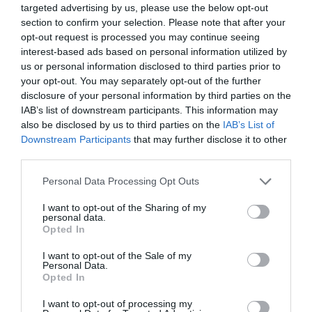
targeted advertising by us, please use the below opt-out
24 Congreso Nacional
section to confirm your selection. Please note that after your
Farmacéutico de Oviedo
opt-out request is processed you may continue seeing
NOTICIAS Y NOVEDADES
Redacción
31/07/2026
interest-based ads based on personal information utilized by
us or personal information disclosed to third parties prior to
your opt-out. You may separately opt-out of the further
La farmacia, un apoyo esencial en
disclosure of your personal information by third parties on the
el cuidado infantil
IAB’s list of downstream participants. This information may
also be disclosed by us to third parties on the
IAB’s List of
NOTICIAS Y NOVEDADES
Redacción
30/07/2026
Downstream Participants
that may further disclose it to other
third parties.
Nueva edición de Kardia Select
Personal Data Processing Opt Outs
para titulares de farmacia: claves
para decidir con criterio
I want to opt-out of the Sharing of my
personal data.
NOTICIAS Y NOVEDADES
Redacción
30/07/2026
Opted In
I want to opt-out of the Sale of my
Personal Data.
Control de la hiperhidrosis:
Opted In
fundamentos terapéuticos y claves
de eficacia en el tratamiento
I want to opt-out of processing my
tópico