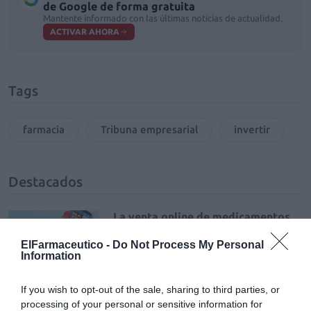
de Google de forma gratuita
Mantente informado con las últimas noticias de actualidad.
ACTIVAR AHORA
Tags
farmacia
Tribuna empresarial
invertir
Destacados
La venta online de medicamentos
de uso humano: seguridad y
trazabilidad
ElFarmaceutico -
Do Not Process My Personal
Information
DIGITAL
Isabel Marín Moral
28/07/2026
If you wish to opt-out of the sale, sharing to third parties, or
processing of your personal or sensitive information for
Récord de comunicaciones para el