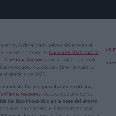
 renta, la fiscalidad vuelve a situarse en el
Lo m
ia. En este contexto, la
Guía IRPF 2025 para la
or
TaxFarma Asesores
con la colaboración de
No se
pales novedades y aspectos a tener en cuenta
 al ejercicio de 2025.
onomista fiscal especializado en oficinas
TaxFarma Asesores
, destaca que uno de los
ida del tipo impositivo en la base del ahorro
moniales. En concreto, el último tramo pasa
.000 euros
, lo que puede afectar directamente