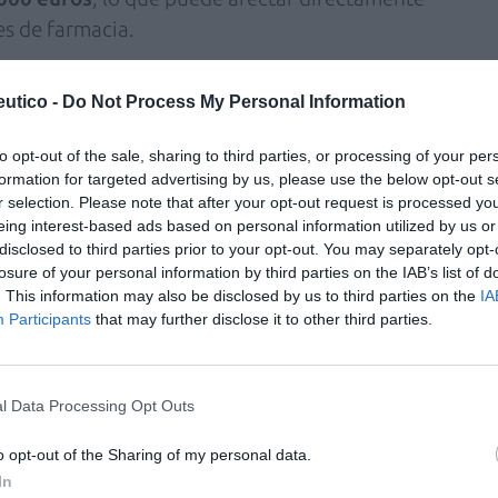
s de farmacia.
 la
tributación autonómica
, que continúa
utico -
Do Not Process My Personal Information
ia del titular. En este sentido, solo Cataluña
 sus tramos de IRPF, mientras que el resto de
to opt-out of the sale, sharing to third parties, or processing of your per
emas anteriores.
formation for targeted advertising by us, please use the below opt-out s
r selection. Please note that after your opt-out request is processed y
nimiento de determinadas medidas de interés
eing interest-based ads based on personal information utilized by us or
disclosed to third parties prior to your opt-out. You may separately opt-
 la
reducción del 20 % por inicio de actividad
losure of your personal information by third parties on the IAB’s list of
nversiones
, aplicable a mejoras en el
. This information may also be disclosed by us to third parties on the
IA
.
Participants
that may further disclose it to other third parties.
rma gratuita en este
ENLACE
, recoge todos los
nes fiscales que pueden tener un impacto
l Data Processing Opt Outs
 farmacia.
o opt-out of the Sharing of my personal data.
In
en detalle todas las claves del IRPF 2025 y