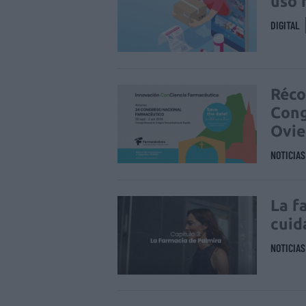
uso 
DIGITAL
Réco
Cong
Ovi
NOTICIA
La f
cuid
NOTICIA