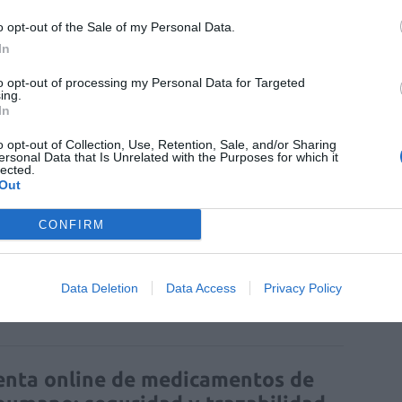
 de farmacia.
o opt-out of the Sale of my Personal Data.
In
fuente preferida de Google
to opt-out of processing my Personal Data for Targeted
ACTIVAR AHORA
ing.
ticias de actualidad.
In
o opt-out of Collection, Use, Retention, Sale, and/or Sharing
ersonal Data that Is Unrelated with the Purposes for which it
lected.
Out
CONFIRM
Data Deletion
Data Access
Privacy Policy
enta online de medicamentos de