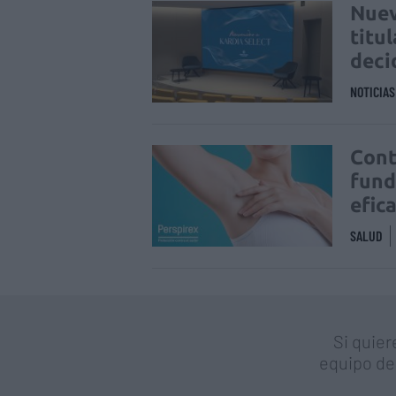
Nuev
titu
deci
NOTICIA
Cont
fund
efic
SALUD
Si quier
equipo de