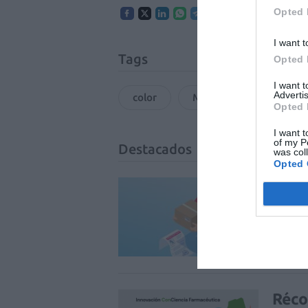
Opted 
I want t
Tags
Opted 
I want 
Advertis
color
Marketing farmacéutico
Opted 
I want t
of my P
Destacados
was col
Opted 
La v
uso 
DIGITAL
Réco