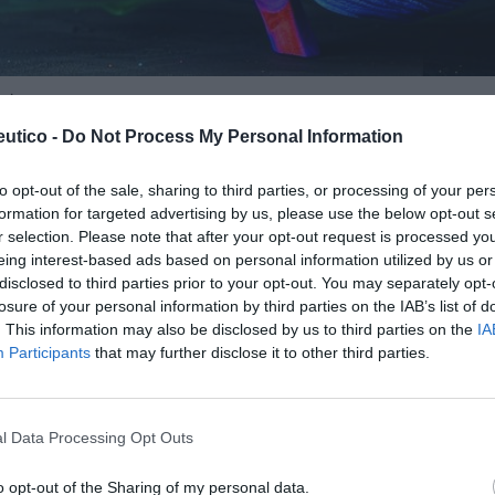
acia
utico -
Do Not Process My Personal Information
productos que encontramos en una farmacia no
Lo m
s pensado en cómo puede influir el color a la
to opt-out of the sale, sharing to third parties, or processing of your per
cto o una marca? El color es una
formation for targeted advertising by us, please use the below opt-out s
ndamental. Para comprender su
r selection. Please note that after your opt-out request is processed y
No se
eing interest-based ads based on personal information utilized by us or
disclosed to third parties prior to your opt-out. You may separately opt-
losure of your personal information by third parties on the IAB’s list of
is para seguir leyendo El
. This information may also be disclosed by us to third parties on the
IA
Participants
that may further disclose it to other third parties.
rmacéutico
TE
INICIAR SESIÓN
l Data Processing Opt Outs
o opt-out of the Sharing of my personal data.