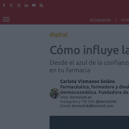
ACTUALIDAD
TU F
digital
Cómo influye la
Desde el azul de la confianz
en tu farmacia
Carlota Vizmanos Soláns
Farmacéutica, formadora y divul
dermocosmética. Fundadora de
Web:
dermolink.es
Instagram y Tik Tok:
@dermolink
Email:
dermolink@hotmail.com