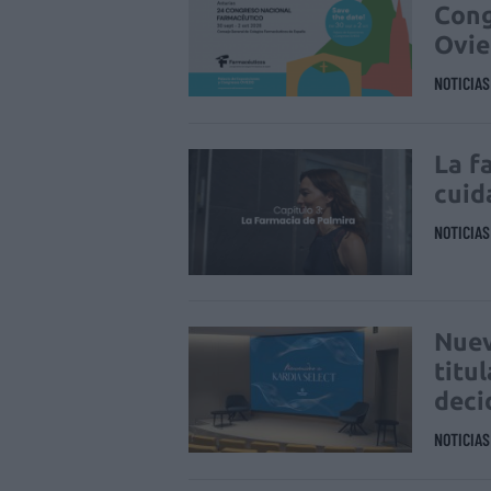
Cong
Ovi
NOTICIA
La f
cuid
NOTICIA
Nuev
titu
deci
NOTICIA