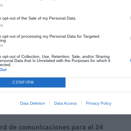
In
o opt-out of the Sale of my Personal Data.
In
to opt-out of processing my Personal Data for Targeted
ing.
In
o opt-out of Collection, Use, Retention, Sale, and/or Sharing
ersonal Data that Is Unrelated with the Purposes for which it
lected.
Out
enta online de medicamentos de
CONFIRM
humano: seguridad y trazabilidad
Isabel Marín Moral
28/07/2026
Data Deletion
Data Access
Privacy Policy
rd de comunicaciones para el 24