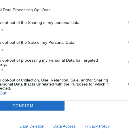
l Data Processing Opt Outs
o opt-out of the Sharing of my personal data.
In
o opt-out of the Sale of my Personal Data.
In
to opt-out of processing my Personal Data for Targeted
as formas de comunicación con el
ing.
In
ente en la era digital
o opt-out of Collection, Use, Retention, Sale, and/or Sharing
Irene González Orts
22/02/2024
ersonal Data that Is Unrelated with the Purposes for which it
lected.
Out
CONFIRM
enta online de medicamentos de
Data Deletion
Data Access
Privacy Policy