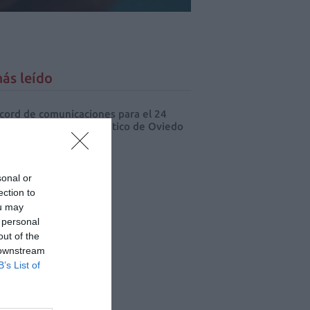
ás leído
cord de comunicaciones para el 24
eso Nacional Farmacéutico de Oviedo
sonal or
ection to
ou may
 personal
out of the
 downstream
B’s List of