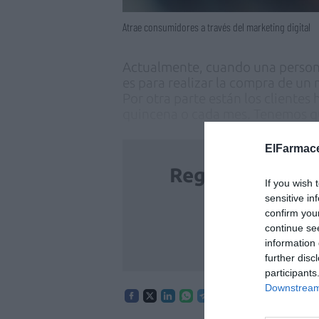
Atrae consumidores a través del marketing digital
Actualmente, cuando una persona
es para realizar la compra de un
Por otra parte están los cliente
quincena o cada mes. Tenemos 
ElFarmace
Regístrate grat
If you wish 
Fa
sensitive in
confirm you
continue se
REGÍSTRA
information 
further disc
participants
Downstream 