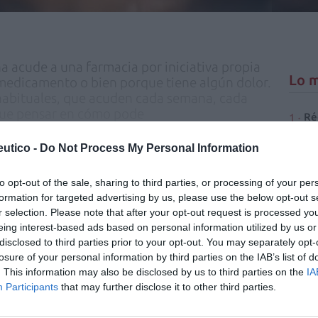
 acude a una farmacia por iniciativa propia
Lo m
 medicamento o bien porque tiene algún dolor.
s habituales, que acuden cada semana, cada
que pensar en cómo pode
Ré
Congr
utico -
Do Not Process My Personal Information
is para seguir leyendo El
to opt-out of the sale, sharing to third parties, or processing of your per
rmacéutico
formation for targeted advertising by us, please use the below opt-out s
r selection. Please note that after your opt-out request is processed y
eing interest-based ads based on personal information utilized by us or
TE
INICIAR SESIÓN
disclosed to third parties prior to your opt-out. You may separately opt-
losure of your personal information by third parties on the IAB’s list of
. This information may also be disclosed by us to third parties on the
IA
Participants
that may further disclose it to other third parties.