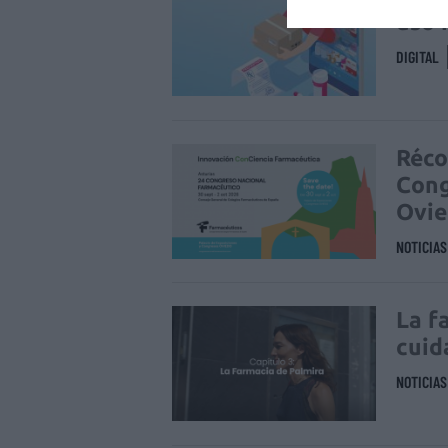
uso 
DIGITAL
Réco
Cong
Ovi
NOTICIA
La f
cuid
NOTICIA