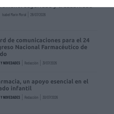
humano: seguridad y trazabilidad
Isabel Marín Moral
28/07/2026
rd de comunicaciones para el 24
reso Nacional Farmacéutico de
edo
S Y NOVEDADES
Redacción
31/07/2026
armacia, un apoyo esencial en el
ado infantil
S Y NOVEDADES
Redacción
30/07/2026