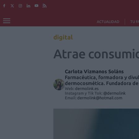
ACTUALIDAD
TU F
digital
Atrae consumid
Carlota Vizmanos Soláns
Farmacéutica, formadora y divul
dermocosmética. Fundadora de
Web:
dermolink.es
Instagram y Tik Tok:
@dermolink
Email:
dermolink@hotmail.com