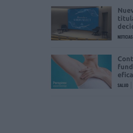
Nuev
titu
deci
NOTICIA
Cont
fund
efic
SALUD