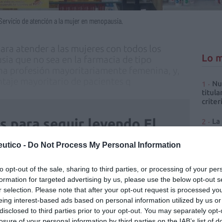
 Servicio de atención a la mujer en menopausia.
ara atender a las mujeres con todos los
Lo m
ia que no sea en la farmacia de tipo
una profesión mayoritariamente femenina, y,
taje mayoritario de pacientes q
Nu
titula
criter
is para seguir leyendo El
La
cuidad
rmacéutico
utico -
Do Not Process My Personal Information
Ré
Congr
TE
INICIAR SESIÓN
to opt-out of the sale, sharing to third parties, or processing of your per
formation for targeted advertising by us, please use the below opt-out s
r selection. Please note that after your opt-out request is processed y
eing interest-based ads based on personal information utilized by us or
disclosed to third parties prior to your opt-out. You may separately opt-
losure of your personal information by third parties on the IAB’s list of