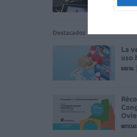
NOTICIA
Destacados
La v
uso 
DIGITAL
Réco
Cong
Ovi
NOTICIA