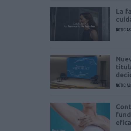
La f
cuid
NOTICIA
Nuev
titu
deci
NOTICIA
Cont
fund
efic