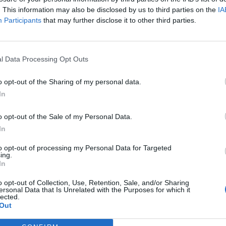
. This information may also be disclosed by us to third parties on the
IA
Participants
that may further disclose it to other third parties.
l Data Processing Opt Outs
o opt-out of the Sharing of my personal data.
In
única forma de medir el éxito en
o opt-out of the Sale of my Personal Data.
acia comunitaria es la satisfacción
In
paciente»
to opt-out of processing my Personal Data for Targeted
ing.
STAS
Silvia Estebarán
11/09/2023
In
o opt-out of Collection, Use, Retention, Sale, and/or Sharing
ersonal Data that Is Unrelated with the Purposes for which it
I Jornada de Salud de la Mujer en
lected.
Out
pausia cierra con éxito