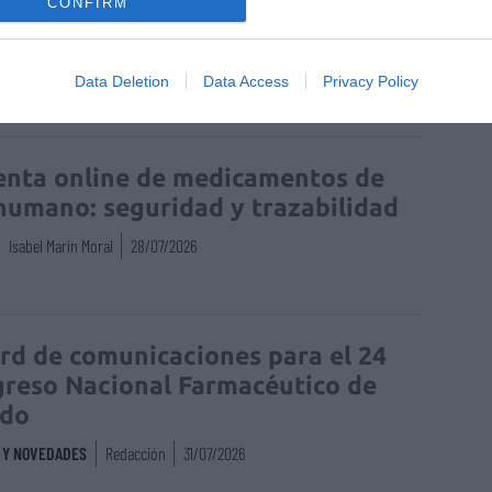
S Y NOVEDADES
Redacción
08/05/2024
CONFIRM
Data Deletion
Data Access
Privacy Policy
enta online de medicamentos de
humano: seguridad y trazabilidad
Isabel Marín Moral
28/07/2026
rd de comunicaciones para el 24
reso Nacional Farmacéutico de
edo
S Y NOVEDADES
Redacción
31/07/2026