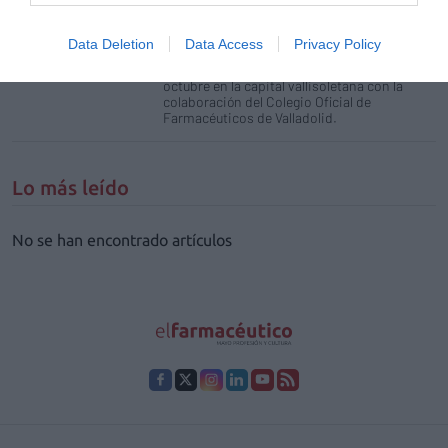
«Cercanía, compromiso y rigor. Avanzamos
por tu salud», el CONCYL-Consejo de
Colegios Profesionales de Farmacéuticos de
Data Deletion
Data Access
Privacy Policy
Castilla y León ha presentado hoy esta nueva
edición, que se celebrará del 16 al 18 de
octubre en la capital vallisoletana con la
colaboración del Colegio Oficial de
Farmacéuticos de Valladolid.
Lo más leído
No se han encontrado artículos