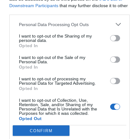
Downstream Participants
that may further disclose it to other
La farmacia de Castilla y León
third parties.
ofrece a Sanidad su valor sanitario y
su amplia presencia en el medio
Personal Data Processing Opt Outs
rural
I want to opt-out of the Sharing of my
Noticias y novedades
Redacción
personal data.
17/10/2019
Opted In
La farmacia de Castilla y León se convierte
en protagonista esta semana con la
I want to opt-out of the Sale of my
celebración del XI Congreso Farmacéutico
Personal Data.
de Castilla y León, una cita bienal que en esta
Opted In
ocasión se celebra en Valladolid y que
arrancó ayer con un intenso debate sanitario
como telón de fondo.
I want to opt-out of processing my
Personal Data for Targeted Advertising.
Opted In
Todo a punto para el XI Congreso
Farmacéutico de Castilla y León
I want to opt-out of Collection, Use,
Retention, Sale, and/or Sharing of my
Noticias y novedades
Redacción
Personal Data that Is Unrelated with the
02/10/2019
Purposes for which it was collected.
Opted Out
Castilla y León se convertirá a mediados de
octubre en eje del debate farmacéutico con
la celebración de la XI edición del Congreso
CONFIRM
Farmacéutico de Castilla y León. Bajo el lema