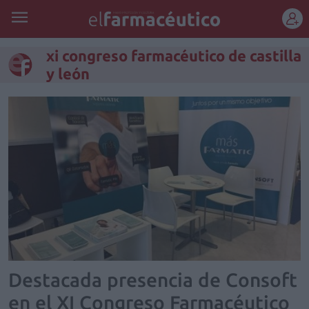
REGÍSTRATE
xi congreso farmacéutico de castilla
y león
Destacada presencia de Consoft
en el XI Congreso Farmacéutico