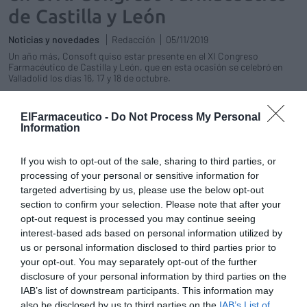
de Castilla y León
Noticias y novedades
Redacción
05/11/2019
Un año más, Consoft quiso estar presente en el XI Congreso
Farmacéutico de Castilla y León, que en esta ocasión se celebró en
Valladolid los días 16, 17 y 18 de octubre.
Las farmacias de Castilla y León
ElFarmaceutico -
Do Not Process My Personal
presentan el plan FARMADCYL para
Information
mejorar la adherencia a los
tratamientos
If you wish to opt-out of the sale, sharing to third parties, or
Noticias y novedades
Redacción
processing of your personal or sensitive information for
18/10/2019
targeted advertising by us, please use the below opt-out
La mitad de los pacientes polimedicados de
section to confirm your selection. Please note that after your
la Comunidad de Castilla y León no toman la
medicación adecuada, bien sea por exceso o
opt-out request is processed you may continue seeing
por defecto. Esta realidad ha llevado a las
interest-based ads based on personal information utilized by
farmacias de la Comunidad a diseñar un plan
us or personal information disclosed to third parties prior to
de adherencia que se presentó ayer en el XI
your opt-out. You may separately opt-out of the further
Congreso Farmacéutico de Castilla y León,
organizado por el CONCYL-Consejo de
disclosure of your personal information by third parties on the
Colegios Profesionales de Farmacéuticos de
IAB’s list of downstream participants. This information may
Castilla y León.
also be disclosed by us to third parties on the
IAB’s List of