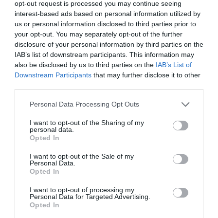
Tras los meses de verano e inmersos ya en la rutina, gran parte de la
opt-out request is processed you may continue seeing
población sufre problemas para conciliar el sueño o situaciones de
interest-based ads based on personal information utilized by
estrés. En este contexto la empresa andaluza Wugum ha lanzado WUG
us or personal information disclosed to third parties prior to
Relax, un chicle elaborado con plantas naturales que ayuda a relajar el
sistema nervioso y la musculatura, a conciliar el sueño y mejora los
your opt-out. You may separately opt-out of the further
estados de estrés.
disclosure of your personal information by third parties on the
IAB’s list of downstream participants. This information may
Chicles para aumentar el bronceado
also be disclosed by us to third parties on the
IAB’s List of
o aliviar la resaca
Downstream Participants
that may further disclose it to other
third parties.
Noticias y novedades
Redacción
28/05/2015
Personal Data Processing Opt Outs
Dos emprendedores desarrollan un chicle a
base de ingredientes naturales para obtener
diferentes efectos en su uso.
I want to opt-out of the Sharing of my
personal data.
Opted In
Lo más leído
I want to opt-out of the Sale of my
Personal Data.
Opted In
Nueva edición de Kardia Select para titulares de
I want to opt-out of processing my
farmacia: claves para decidir con criterio
Personal Data for Targeted Advertising.
Opted In
La farmacia, un apoyo esencial en el cuidado infantil