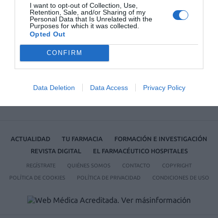
I want to opt-out of Collection, Use,
Récord de comunicaciones para el 24 Congreso Nacional
Retention, Sale, and/or Sharing of my
Personal Data that Is Unrelated with the
Farmacéutico de Oviedo
Purposes for which it was collected.
Opted Out
CONFIRM
Data Deletion
Data Access
Privacy Policy
ACTUALIDAD
TU FARMACIA
FORMACIÓN E INVESTIGACIÓN
REVISTA DIGITAL
EL FARMACÉUTICO HOSPITALES
REGÍSTRATE
QUIÉNES SOMOS
CONTACTO
COPYRIGHT
POLÍTICA DE COOKIES
POLÍTICA DE PRIVACIDAD
CONDICIONES DE USO