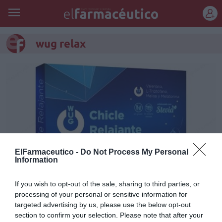
REGÍSTRATE
wug relax
ElFarmaceutico -
Do Not Process My Personal
Information
If you wish to opt-out of the sale, sharing to third parties, or
Contra el estrés… WUG Relax
processing of your personal or sensitive information for
targeted advertising by us, please use the below opt-out
Noticias y novedades
Redacción
25/09/2015
section to confirm your selection. Please note that after your