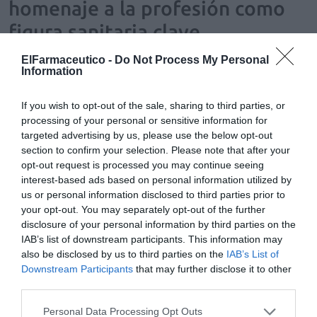
homenaje a la profesión como
figura sanitaria clave
Noticias y novedades
Redacción
05/11/2025
ElFarmaceutico -
Do Not Process My Personal
Information
El evento será presentado por Yolanda Galiana, farmacéutica
especializada en salud de la mujer, y Alfredo Corell, inmunólogo,
catedrático y divulgador científico.
If you wish to opt-out of the sale, sharing to third parties, or
processing of your personal or sensitive information for
«La farmacia está transformándose de un modelo
targeted advertising by us, please use the below opt-out
funcional a un modelo asistencial»
section to confirm your selection. Please note that after your
Noticias y novedades
Redacción
03/10/2011
opt-out request is processed you may continue seeing
El VII Congreso Nacional de Atención Farmacéutica, celebrado en
interest-based ads based on personal information utilized by
Vigo, se clausuró el pasado fin de semana con una mesa redonda
us or personal information disclosed to third parties prior to
compuesta por los principales líderes del ámbito farmacéutico en
your opt-out. You may separately opt-out of the further
España.
disclosure of your personal information by third parties on the
IAB’s list of downstream participants. This information may
Borja García de Bikuña: «La actividad farmacéutica en
also be disclosed by us to third parties on the
IAB’s List of
España está en el ojo del huracán y hay que buscar
Downstream Participants
that may further disclose it to other
consensos»
third parties.
Noticias y novedades
Redacción
26/09/2011
Personal Data Processing Opt Outs
«No ha de ocultarse la realidad: la actividad farmacéutica en España