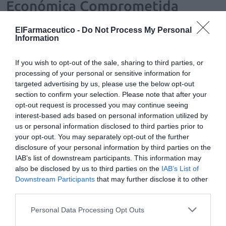
Económica Comprometida
Noticias y novedades
Redacción
06/06/2018
ElFarmaceutico -
Do Not Process My Personal
Castilla-La Mancha ha cerrado 2017 con cuatro farmacias menos que
Information
en el año anterior, por lo que el número de oficinas a diciembre de ese
año era de 1.265, lo que sitúa a la región, junto con Cantabria, como la
única de España donde el número de farmacias ha descendido; se
If you wish to opt-out of the sale, sharing to third parties, or
trata de cierres definitivos.
processing of your personal or sensitive information for
targeted advertising by us, please use the below opt-out
FEFE recomienda evitar nuevas aperturas de farmacias
section to confirm your selection. Please note that after your
en algunas comunidades autónomas
opt-out request is processed you may continue seeing
Noticias y novedades
Redacción
07/04/2016
interest-based ads based on personal information utilized by
us or personal information disclosed to third parties prior to
La Federación Empresarial de Farmacéuticos Españoles (FEFE)
recomienda evitar la apertura de nuevas farmacias en algunas
your opt-out. You may separately opt-out of the further
comunidades autónomas. En particular, en aquellas en las que existen
disclosure of your personal information by third parties on the
numerosas farmacias con problemas de subsistencia.
IAB’s list of downstream participants. This information may
also be disclosed by us to third parties on the
IAB’s List of
El COF de Ourense reivindica una línea de ayudas
Downstream Participants
that may further disclose it to other
específica para garantizar la viabilidad de las farmacias
third parties.
VEC
Noticias y novedades
Personal Data Processing Opt Outs
Redacción
27/02/2015
El Colegio Oficial de Farmacéuticos de Ourense solicita a las