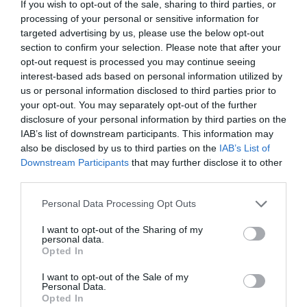
corporales con una máscara
If you wish to opt-out of the sale, sharing to third parties, or
processing of your personal or sensitive information for
corporal
targeted advertising by us, please use the below opt-out
section to confirm your selection. Please note that after your
Noticias y novedades
Redacción
23/02/2021
opt-out request is processed you may continue seeing
Somatoline Cosmetic amplía su gama de anticelulíticos corporales
interest-based ads based on personal information utilized by
con Somatoline Cosmetic anticelulítico máscara de barro, un
us or personal information disclosed to third parties prior to
tratamiento intensivo de efecto choque con el 95% de principios
activos de origen natural para todo tipo de pieles, también las
your opt-out. You may separately opt-out of the further
sensibles o las atópicas.
disclosure of your personal information by third parties on the
IAB’s list of downstream participants. This information may
Somatoline presenta el Test
also be disclosed by us to third parties on the
IAB’s List of
Somatoline Cosmetic de
Downstream Participants
that may further disclose it to other
Diagnóstico de Piel
third parties.
Noticias y novedades
Redacción
15/02/2018
Personal Data Processing Opt Outs
¿Celulitis o grasa localizada? La existencia de
I want to opt-out of the Sharing of my
una gran variedad de productos y el
personal data.
desconocimiento de las diferencias entra
Opted In
estas dos problemáticas supone una gran
dificultad para muchas mujeres, que no
saben cuál es el producto más efectivo para
I want to opt-out of the Sale of my
su problema y necesidad.
Personal Data.
Opted In