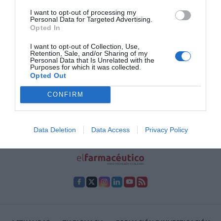
I want to opt-out of processing my
Lo más leído
Personal Data for Targeted Advertising.
Opted In
Nueva edición de Kardia Select para titulares de
I want to opt-out of Collection, Use,
Retention, Sale, and/or Sharing of my
farmacia: claves para decidir con criterio
Personal Data that Is Unrelated with the
Purposes for which it was collected.
La farmacia, un apoyo esencial en el cuidado infantil
Opted Out
Récord de comunicaciones para el 24 Congreso Nacional
CONFIRM
Farmacéutico de Oviedo
Data Deletion
Data Access
Privacy Policy