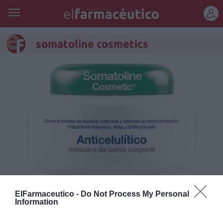
REGÍSTRATE
somatoline cosmetics
Somatoline Cosmetic amplía su
ElFarmaceutico -
Do Not Process My Personal
Information
gama de anticelulíticos