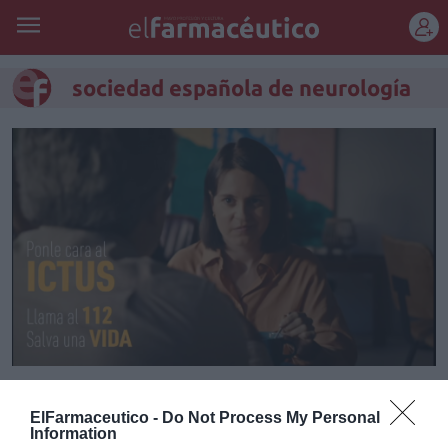
REGÍSTRATE
sociedad española de neurología
Más de 1,5 millones de
ElFarmaceutico -
Do Not Process My Personal
europeos sufrirán un ictus este
Information