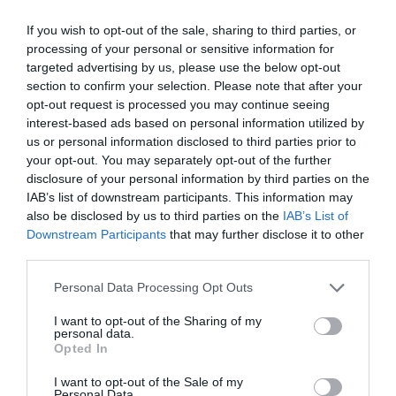
año
If you wish to opt-out of the sale, sharing to third parties, or
Noticias y novedades
Redacción
29/10/2025
processing of your personal or sensitive information for
La Sociedad Española de Neurología recuerda que el 90% podrían
targeted advertising by us, please use the below opt-out
prevenirse con hábitos de vida saludables y control de los factores de
section to confirm your selection. Please note that after your
riesgo y señala que solo la mitad de los españoles sabe reconocer los
síntomas.
opt-out request is processed you may continue seeing
interest-based ads based on personal information utilized by
us or personal information disclosed to third parties prior to
Las farmacias participan en una
your opt-out. You may separately opt-out of the further
campaña de prevención del ictus
disclosure of your personal information by third parties on the
Noticias y novedades
Redacción
IAB’s list of downstream participants. This information may
16/10/2017
also be disclosed by us to third parties on the
IAB’s List of
Esta mañana se ha presentado en Madrid
Downstream Participants
that may further disclose it to other
una nueva campaña sanitaria que aúna a
farmacéuticos, neurólogos y pacientes en la
third parties.
lucha contra el ictus, primera causa de
discapacidad en adultos. Se trata de la
Personal Data Processing Opt Outs
segunda causa de muerte en España, la
primera en mujeres, y además provoca la
I want to opt-out of the Sharing of my
muerte o discapacidad grave en el 50% de
personal data.
los casos.
Opted In
Farmacéuticos y neurólogos unen sus fuerzas
I want to opt-out of the Sale of my
Personal Data.