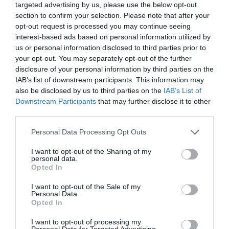
estructura interna del Colegio y sé
targeted advertising by us, please use the below opt-out
perfectamente lo que hay que
section to confirm your selection. Please note that after your
hacer»
opt-out request is processed you may continue seeing
Entrevistas
Redacción
23/03/2022
interest-based ads based on personal information utilized by
us or personal information disclosed to third parties prior to
your opt-out. You may separately opt-out of the further
La segunda edición de DermoCOFM
disclosure of your personal information by third parties on the
superó los 400 asistentes
IAB’s list of downstream participants. This information may
Noticias y novedades
Redacción
also be disclosed by us to third parties on the
IAB’s List of
22/05/2019
Downstream Participants
that may further disclose it to other
Médicos y especialistas en la piel, más de
third parties.
400 farmacéuticos y 25 laboratorios
completaron el aforo del Gran Teatro
Príncipe Pío que acogió la II Edición de
Personal Data Processing Opt Outs
DermoCOFM.
I want to opt-out of the Sharing of my
personal data.
DermoCOFM abre su pasarela a la
Opted In
formación especializada en el
cuidado de la piel
I want to opt-out of the Sale of my
Personal Data.
Noticias y novedades
Redacción
Opted In
21/05/2019
DermoCOFM ha abierto hoy su pasarela a la
I want to opt-out of processing my
formación en el cuidado especializado de la
Personal Data for Targeted Advertising.