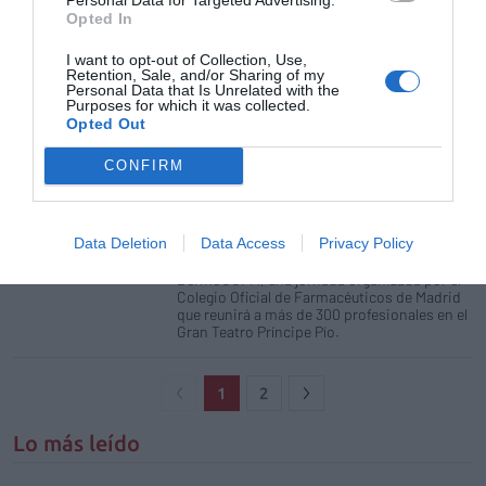
piel en el Gran Teatro Príncipe Pío de Madrid,
Opted In
un escenario que reúne a más de 300
farmacéuticos y 25 laboratorios expositores.
I want to opt-out of Collection, Use,
Retention, Sale, and/or Sharing of my
Personal Data that Is Unrelated with the
DermoCOFM promoverá el cuidado
Purposes for which it was collected.
profesional y especializado de la
Opted Out
piel
CONFIRM
Noticias y novedades
Redacción
30/04/2019
Farmacéuticos, especialistas sanitarios en
el cuidado de la piel y los principales
Data Deletion
Data Access
Privacy Policy
laboratorios del sector se darán cita el
próximo 21 de mayo en la segunda edición de
DermoCOFM, una jornada organizada por el
Colegio Oficial de Farmacéuticos de Madrid
que reunirá a más de 300 profesionales en el
Gran Teatro Príncipe Pío.
1
2
Lo más leído