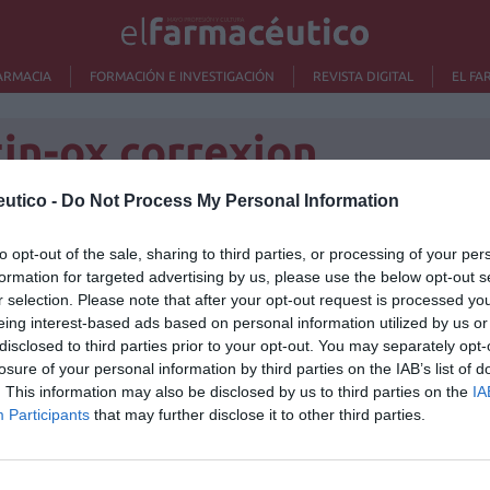
ARMACIA
FORMACIÓN E INVESTIGACIÓN
REVISTA DIGITAL
EL FA
tin-ox correxion
utico -
Do Not Process My Personal Information
s de innovación con
to opt-out of the sale, sharing to third parties, or processing of your per
Lo m
formation for targeted advertising by us, please use the below opt-out s
r selection. Please note that after your opt-out request is processed y
Ré
eing interest-based ads based on personal information utilized by us or
/05/2013
Congr
disclosed to third parties prior to your opt-out. You may separately opt-
s, parte del arsenal de productos para combatir las
losure of your personal information by third parties on the IAB’s list of
de la estabilización, RoC fue la primera marca que
. This information may also be disclosed by us to third parties on the
IA
 el perfeccionamiento de un proceso de manejo de la
Participants
that may further disclose it to other third parties.
laciones de mostrador muy eficaces.