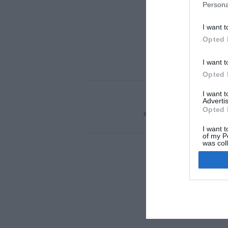
Persona
I want t
Opted 
I want t
Opted 
I want 
ACTUALIDAD
TU 
Advertis
Opted 
REGÍSTRATE
QUIÉNES SOM
I want t
of my P
was col
Opted 