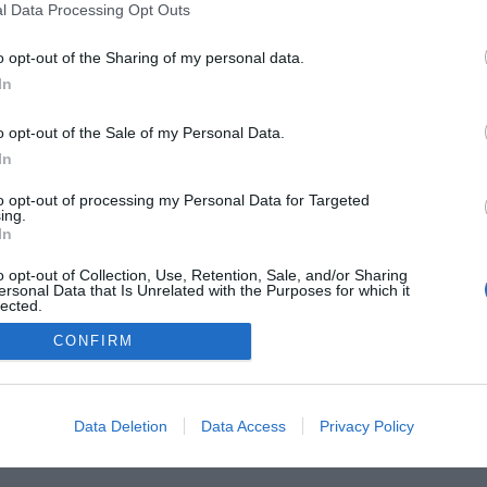
l Data Processing Opt Outs
o opt-out of the Sharing of my personal data.
In
o opt-out of the Sale of my Personal Data.
In
to opt-out of processing my Personal Data for Targeted
FARMACIA
FORMACIÓN E INVESTIGACIÓN
REVISTA DIGITAL
EL FARM
ing.
In
OS
CONTACTO
COPYRIGHT
POLÍTICA DE COOKIES
POLÍTICA DE PRIVA
o opt-out of Collection, Use, Retention, Sale, and/or Sharing
ersonal Data that Is Unrelated with the Purposes for which it
lected.
© 2026 Ediciones MAYO, S.A.U.
Out
CONFIRM
Data Deletion
Data Access
Privacy Policy