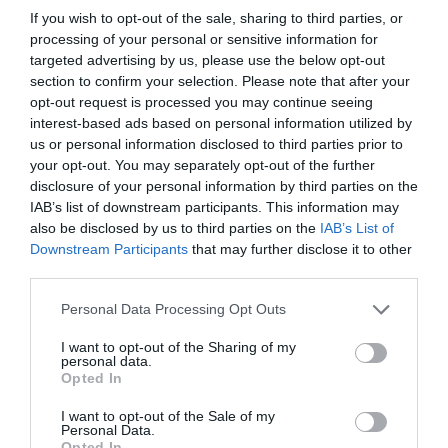
If you wish to opt-out of the sale, sharing to third parties, or
La RAF de Cataluña organiza una sesión sobre los
processing of your personal or sensitive information for
cribados de población al inicio de la vida
targeted advertising by us, please use the below opt-out
Noticias y novedades
Redacción
03/12/2012
section to confirm your selection. Please note that after your
El próximo 10 de diciembre, a las 18,30 horas, tendrá lugar en la sede
opt-out request is processed you may continue seeing
de la Real Academia de Farmacia de Cataluña (Hospital, 56) una mesa
interest-based ads based on personal information utilized by
redonda sobre el tema «Los cribados de población al inicio de la
us or personal information disclosed to third parties prior to
vida».
your opt-out. You may separately opt-out of the further
disclosure of your personal information by third parties on the
La RAF de Cataluña dedicará una sesión al
IAB’s list of downstream participants. This information may
envejecimiento activo y los hábitos de salud
also be disclosed by us to third parties on the
IAB’s List of
Noticias y novedades
Redacción
26/10/2012
Downstream Participants
that may further disclose it to other
El próximo martes 30 de octubre a las 18,30 horas, tendrá lugar en la
third parties.
sede de la Real Academia de Farmacia de Cataluña (Hospital n.º 56)
una mesa redonda sobre el tema «Envejecimiento activo y hábitos de
Personal Data Processing Opt Outs
salud».
I want to opt-out of the Sharing of my
personal data.
La RAF de Cataluña organiza una mesa sobre
Opted In
farmacocinética poblacional
Noticias y novedades
Redacción
22/10/2012
I want to opt-out of the Sale of my
Personal Data.
El 24 de octubre, a las 18,30 horas, tendrá lugar en la sede de la Reial
Opted In