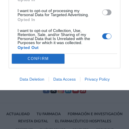
Acadèmia de Farmàcia de Catalunya (Hospital n.º 56. Barcelona) una
mesa redonda sobre el tema «Farmacocinética poblacional».
I want to opt-out of processing my
Personal Data for Targeted Advertising.
Opted In
1
2
3
4
5
6
I want to opt-out of Collection, Use,
Lo más leído
Retention, Sale, and/or Sharing of my
Personal Data that Is Unrelated with the
Purposes for which it was collected.
Opted Out
No se han encontrado artículos
CONFIRM
Data Deletion
Data Access
Privacy Policy
ACTUALIDAD
TU FARMACIA
FORMACIÓN E INVESTIGACIÓN
REVISTA DIGITAL
EL FARMACÉUTICO HOSPITALES