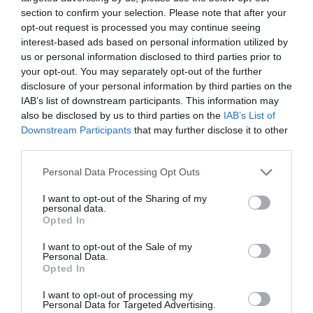
Noticias y novedades
Redacción
14/02/2019
section to confirm your selection. Please note that after your
Somatoline Cosmetic® llegó a España en 2009 y tras 10 años de
opt-out request is processed you may continue seeing
evolución ha conseguido cambiar el mercado de los reductores y
interest-based ads based on personal information utilized by
anticelulíticos, adaptándose a las necesidades de cada mujer gracias
us or personal information disclosed to third parties prior to
a una amplia gama de productos y formatos, tanto femeninos como
masculinos, superando las 15 referencias.
your opt-out. You may separately opt-out of the further
disclosure of your personal information by third parties on the
IAB’s list of downstream participants. This information may
Kit Somatoline Tratamiento
also be disclosed by us to third parties on the
IAB’s List of
Exfoliante Alisante + Reductor 7
Downstream Participants
that may further disclose it to other
Noches Ultra Intensivo
third parties.
Noticias y novedades
Redacción
12/01/2016
Personal Data Processing Opt Outs
Para remodelar la figura Somatoline propone
ahora el kit Somatoline Tratamiento
I want to opt-out of the Sharing of my
Exfoliante Alisante + Reductor 7 Noches
personal data.
Ultra Intensivo.
Opted In
Iodex Uomo F: solo para ellos
I want to opt-out of the Sale of my
Personal Data.
Noticias y novedades
Redacción
15/12/2011
Opted In
Los hombres también se cuidan y se preocupan cada vez más por su
cuerpo. Pensando en ellos, Iodase ha formulado una solución eficaz e
I want to opt-out of processing my
innovadora para eliminar de forma definitiva la grasa localizada de
Personal Data for Targeted Advertising.