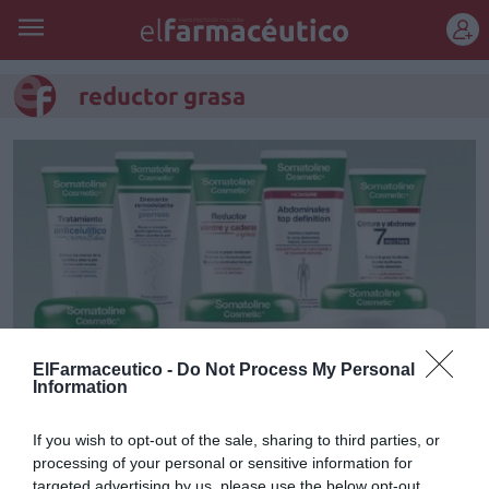
REGÍSTRATE
reductor grasa
ElFarmaceutico -
Do Not Process My Personal
Information
Somatoline Cosmetic® cumple
If you wish to opt-out of the sale, sharing to third parties, or
10 años
processing of your personal or sensitive information for
targeted advertising by us, please use the below opt-out