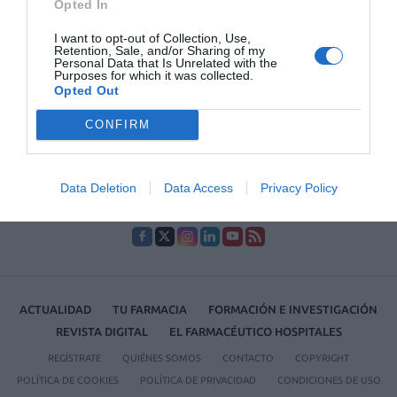
abdomen y cadera.
Opted In
I want to opt-out of Collection, Use,
Retention, Sale, and/or Sharing of my
Lo más leído
Personal Data that Is Unrelated with the
Purposes for which it was collected.
Opted Out
No se han encontrado artículos
CONFIRM
Data Deletion
Data Access
Privacy Policy
ACTUALIDAD
TU FARMACIA
FORMACIÓN E INVESTIGACIÓN
REVISTA DIGITAL
EL FARMACÉUTICO HOSPITALES
REGÍSTRATE
QUIÉNES SOMOS
CONTACTO
COPYRIGHT
POLÍTICA DE COOKIES
POLÍTICA DE PRIVACIDAD
CONDICIONES DE USO