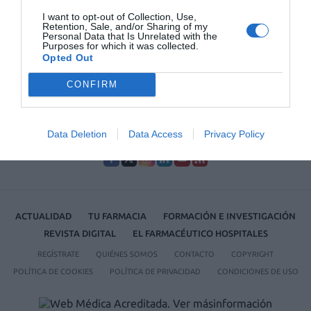
I want to opt-out of Collection, Use,
Lo más leído
Retention, Sale, and/or Sharing of my
Personal Data that Is Unrelated with the
Purposes for which it was collected.
Opted Out
No se han encontrado artículos
CONFIRM
Data Deletion
Data Access
Privacy Policy
ACTUALIDAD
TU FARMACIA
FORMACIÓN E INVESTIGACIÓN
REVISTA DIGITAL
EL FARMACÉUTICO HOSPITALES
REGÍSTRATE
QUIÉNES SOMOS
CONTACTO
COPYRIGHT
POLÍTICA DE COOKIES
POLÍTICA DE PRIVACIDAD
CONDICIONES DE USO