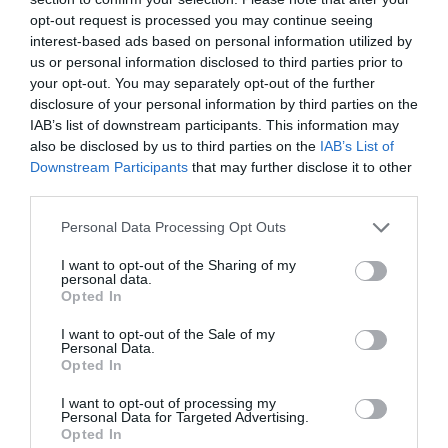
31 % el consumo de opioides en
opt-out request is processed you may continue seeing
pacientes con dolor crónico
interest-based ads based on personal information utilized by
us or personal information disclosed to third parties prior to
Noticias y novedades
Redacción
01/06/2026
your opt-out. You may separately opt-out of the further
El estudio, presentado en el Congreso de la Sociedad Española del
disclosure of your personal information by third parties on the
Dolor, evidencia mejoras en ansiedad, depresión y bienestar
IAB’s list of downstream participants. This information may
emocional con el uso de tecnologías inmersivas en la sanidad pública
also be disclosed by us to third parties on the
IAB’s List of
Downstream Participants
that may further disclose it to other
La salud será uno de los sectores
third parties.
con más auge de la realidad virtual
Personal Data Processing Opt Outs
Noticias y novedades
Redacción
20/09/2016
I want to opt-out of the Sharing of my
La salud será, tras los videojuegos, el sector
personal data.
que más se va a beneficiar de la realidad
Opted In
virtual, según diversos estudios que se
presentan en la jornada sobre eHealth y
I want to opt-out of the Sale of my
Realidad Virtual que organiza la Asociación
Personal Data.
de Investigadores en eSalud (AIES) junto con
Opted In
la Unidad de Innovación del IRYCIS en el
Instituto Ramón y Cajal de Investigación
Sanitaria (IRYCIS) del Hospital Universitario
I want to opt-out of processing my
Ramón y Cajal.
Personal Data for Targeted Advertising.
Opted In