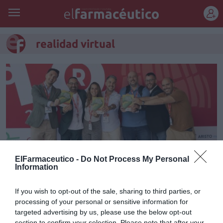
REGÍSTRATE
realidad virtual
ElFarmaceutico -
Do Not Process My Personal
Information
If you wish to opt-out of the sale, sharing to third parties, or
Un programa con realidad
processing of your personal or sensitive information for
virtual permite reducir hasta un
targeted advertising by us, please use the below opt-out
section to confirm your selection. Please note that after your