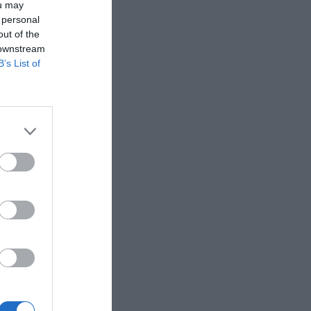
ou may
 personal
out of the
 downstream
B’s List of