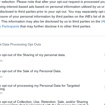
r selection. Please note that after your opt-out request is processed y
eing interest-based ads based on personal information utilized by us or
disclosed to third parties prior to your opt-out. You may separately opt-
losure of your personal information by third parties on the IAB’s list of
. This information may also be disclosed by us to third parties on the
IA
Participants
that may further disclose it to other third parties.
lano ingresa en la Real
l Data Processing Opt Outs
ina de la Comunidad
o opt-out of the Sharing of my personal data.
In
o opt-out of the Sale of my Personal Data.
/11/2014
In
s Afines de la Comunidad Valenciana ha nombrado
Alicia López Castellano, decana de la Facultad de
to opt-out of processing my Personal Data for Targeted
CEU Cardenal Herrera. Su trayectoria académica e
ing.
cia la han hecho merecedora de este reconocimiento de
In
ana.
o opt-out of Collection, Use, Retention, Sale, and/or Sharing
ersonal Data that Is Unrelated with the Purposes for which it