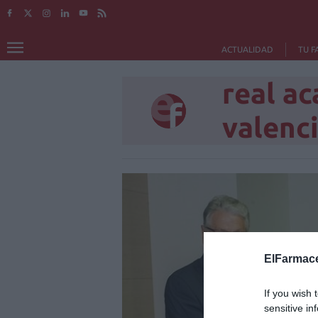
ACTUALIDAD
TU F
real a
valenc
ElFarmace
If you wish 
sensitive in