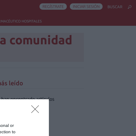
REGÍSTRATE
INICIAR SESIÓN
BUSCAR
RMACÉUTICO HOSPITALES
la comunidad
ás leído
 han encontrado artículos
sonal or
ection to