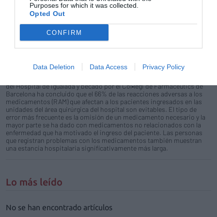
través de internet en la notificación de las posibles reacciones
Purposes for which it was collected.
adversas a los medicamentos con tal de aumentar las garantías de
Opted Out
seguridad en el uso de fármacos.
CONFIRM
El 66% de las reacciones adversas a los medicamentos
que se producen en el área quirúrgica son evitables
Noticias y novedades
Redacción
22/06/2011
Data Deletion
Data Access
Privacy Policy
Un estudio llevado a cabo durante un año en el servicio de farmacia
del Hospital de Igualada y becado por el Col•legi de Farmacèutics de
Barcelona ha concluido que el 66% de las reacciones adversas a los
medicamentos (RAM) que afectan a los pacientes ingresados en las
unidades del área quirúrgica del hospital son evitables. El tipo de
error más frecuente es la omisión de un medicamento necesario y la
mayor parte se ha dado con medicamentos no relacionados con la
enfermedad que ha motivado el ingreso del paciente. Las personas
que registran problemas con los medicamentos también muestran
una estancia hospitalaria significativamente más larga.
Lo más leído
No se han encontrado artículos