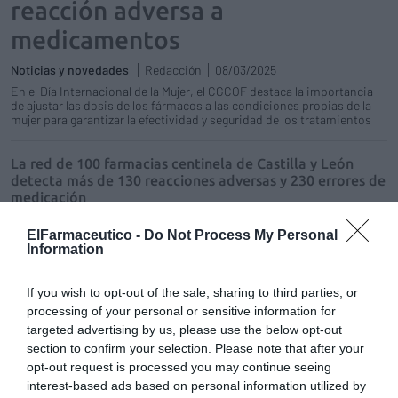
reacción adversa a
medicamentos
Noticias y novedades
Redacción
08/03/2025
En el Día Internacional de la Mujer, el CGCOF destaca la importancia
de ajustar las dosis de los fármacos a las condiciones propias de la
mujer para garantizar la efectividad y seguridad de los tratamientos
La red de 100 farmacias centinela de Castilla y León
detecta más de 130 reacciones adversas y 230 errores de
medicación
Noticias y novedades
Redacción
31/05/2017
ElFarmaceutico -
Do Not Process My Personal
Más de 130 reacciones adversas y 230 errores de medicación. Es el
Information
balance de funcionamiento de la red de farmacias centinela de
Castilla y León desde su puesta en marcha en septiembre de 2015.
If you wish to opt-out of the sale, sharing to third parties, or
processing of your personal or sensitive information for
Más del 50% de reacciones adversas causadas por
targeted advertising by us, please use the below opt-out
fármacos podrían evitarse con análisis genéticos previos
section to confirm your selection. Please note that after your
Noticias y novedades
Redacción
02/04/2014
opt-out request is processed you may continue seeing
Entre el 20% y el 40% de los pacientes no responden de forma
interest-based ads based on personal information utilized by
adecuada a los fármacos disponibles que, en muchos casos,