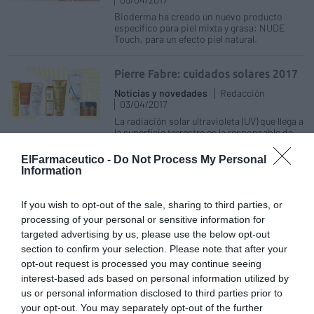
Bioderma ha creado un nuevo producto
específico para piel mixta y grasa: NUDE
Touch, para un efecto piel natural.
Pierre Fabre: cuidados solares 2017
Noticias y novedades
Redacción
03/04/2017
La radiación solar ultravioleta (UV) que llega a
la superficie terrestre es la responsable de
generar importantes problemas de salud
como quemaduras, alergias, queratosis
ElFarmaceutico -
Do Not Process My Personal
actínicas o cáncer de piel, además de ser
Information
causante del 90% del envejecimiento
cutáneo prematuro.
If you wish to opt-out of the sale, sharing to third parties, or
processing of your personal or sensitive information for
Singuladerm amplía su gama
targeted advertising by us, please use the below opt-out
XpertSun
section to confirm your selection. Please note that after your
Noticias y novedades
Redacción
opt-out request is processed you may continue seeing
15/03/2017
interest-based ads based on personal information utilized by
SingulaDerm prosigue en el diseño de una
us or personal information disclosed to third parties prior to
nueva generación de mecanismos de
fotoprotección y lanza tres nuevos
your opt-out. You may separately opt-out of the further