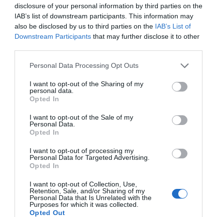
productos de su gama de protección solar
disclosure of your personal information by third parties on the
XpertSunTM.
IAB’s list of downstream participants. This information may
also be disclosed by us to third parties on the
IAB’s List of
¿Saben tus clientes interpretar el
Downstream Participants
that may further disclose it to other
etiquetado de los productos de
third parties.
protección solar?
Personal Data Processing Opt Outs
Salud
Redacción
05/07/2016
Un artículo publicado en septiembre de 2015
I want to opt-out of the Sharing of my
por la prestigiosa revista JAMA Dermatology
personal data.
recoge las conclusiones de un estudio
Opted In
realizado por la Northwestern Medicine
Clinic entre junio y agosto de 2014, para
evaluar la comprensión de los consumidores
I want to opt-out of the Sale of my
del etiquetado de los fotoprotectores y su
Personal Data.
conocimiento de los comportamientos
Opted In
generales con respecto a la protección solar.
I want to opt-out of processing my
Personal Data for Targeted Advertising.
Los monitores de esquí españoles
Opted In
preparan la temporada de invierno
con la triple protección solar de
I want to opt-out of Collection, Use,
Ladival
Retention, Sale, and/or Sharing of my
Personal Data that Is Unrelated with the
Noticias y novedades
Redacción
Purposes for which it was collected.
17/12/2015
Opted Out