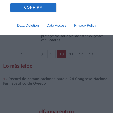
Con la llegada del frío y la nieve el Equipo de
Demostradores de la Escuela Española de
CONFIRM
Esquí (EEE), responsable de formar a todos
los monitores de esquí en España, ha
empezado a preparar la temporada de esquí
en los Alpes Austríacos y Baqueira Beret, y
Data Deletion
Data Access
Privacy Policy
por quinto año consecutivo Ladival®, triple
protección solar, ha sido el elegido para
proteger del sol la piel de estos exigentes
esquiadores.
1
…
8
9
10
11
12
13
Lo más leído
Récord de comunicaciones para el 24 Congreso Nacional
Farmacéutico de Oviedo