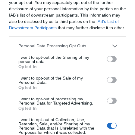
your opt-out. You may separately opt-out of the further
unen en un congreso conjunto
disclosure of your personal information by third parties on the
IAB’s list of downstream participants. This information may
Noticias y novedades
Jesús Garrido
24/01/2019
also be disclosed by us to third parties on the
IAB’s List of
Los médicos de atención primaria y los farmacéuticos comunitarios
Downstream Participants
that may further disclose it to other
se han unido para celebrar el Primer Congreso Nacional Médico &
Farmacéutico, que tendrá lugar los días 8 y 9 de febrero en Madrid. Se
third parties.
trata de una iniciativa pionera que han impulsado la Sociedad
Española de Médicos de Atención Primaria (SEMERGEN) y la Sociedad
Personal Data Processing Opt Outs
Española de Farmacia Familiar y Comunitaria (SEFAC) bajo el lema
«Juntos por el paciente, garantía de salud», con el que ambas
I want to opt-out of the Sharing of my
entidades han querido resaltar la importancia del trabajo
personal data.
multidisciplinar en el abordaje de los grandes retos que se plantean a
Opted In
los servicios sanitarios más cercanos a la población.
I want to opt-out of the Sale of my
Personal Data.
Opted In
Lo más leído
I want to opt-out of processing my
Personal Data for Targeted Advertising.
Récord de comunicaciones para el 24 Congreso Nacional
Opted In
Farmacéutico de Oviedo
I want to opt-out of Collection, Use,
Retention, Sale, and/or Sharing of my
Personal Data that Is Unrelated with the
Purposes for which it was collected.