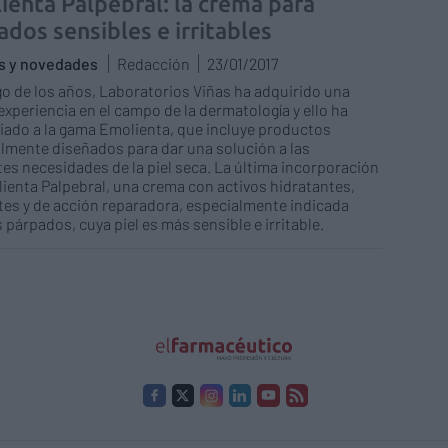
ienta Palpebral: la crema para
ados sensibles e irritables
as y novedades
Redacción
23/01/2017
rgo de los años, Laboratorios Viñas ha adquirido una
experiencia en el campo de la dermatología y ello ha
iado a la gama Emolienta, que incluye productos
lmente diseñados para dar una solución a las
tes necesidades de la piel seca. La última incorporación
ienta Palpebral, una crema con activos hidratantes,
es y de acción reparadora, especialmente indicada
s párpados, cuya piel es más sensible e irritable.