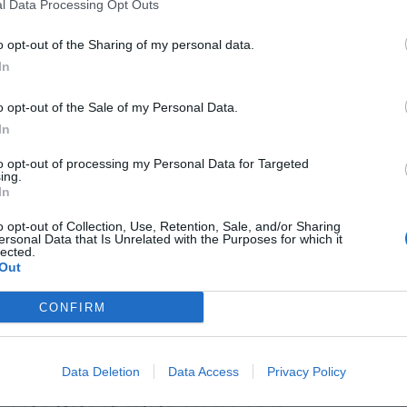
l Data Processing Opt Outs
o opt-out of the Sharing of my personal data.
balm Repair Bálsamo Corporal:
In
a y regenera la piel en siete días
as y novedades
Redacción
31/10/2018
o opt-out of the Sale of my Personal Data.
orios LETI ha ampliado su gama de productos Letibalm
In
con un bálsamo corporal que permite una reparación
e la piel de todo el cuerpo.
to opt-out of processing my Personal Data for Targeted
ing.
In
rma Xera-Mega Confort, crema
o opt-out of Collection, Use, Retention, Sale, and/or Sharing
itiva antisequedad
ersonal Data that Is Unrelated with the Purposes for which it
lected.
as y novedades
Redacción
03/05/2017
Out
oratorios Dermatológicos A-Derma, expertos en pieles
s, han desarrollado una fórmula única, naturalmente
CONFIRM
 capaz de actual a todos los niveles de la barrera
, reparando activamente la epidermis de las pieles
A-Derma Xera-Mega Confort.
Data Deletion
Data Access
Privacy Policy