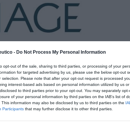
piel seca en los meses más
utico -
Do Not Process My Personal Information
to opt-out of the sale, sharing to third parties, or processing of your per
/02/2023
formation for targeted advertising by us, please use the below opt-out s
r selection. Please note that after your opt-out request is processed y
il lanza Bio-Oil Gel para piel seca
eing interest-based ads based on personal information utilized by us or
disclosed to third parties prior to your opt-out. You may separately opt-
as y novedades
Redacción
14/10/2019
losure of your personal information by third parties on the IAB’s list of
 presentó en España un nuevo producto para el
. This information may also be disclosed by us to third parties on the
IA
nto de la piel seca o xerosis: Bio-Oil Gel para piel seca.
Participants
that may further disclose it to other third parties.
ula única, lograda tras 10 años de investigación,
 los tres tipos de sustancias esenciales para hidratar
 en profundidad, regenerando y reestructurando su
 natural.