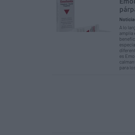
Emol
párp
Notici
A lo la
amplia 
benefic
especia
diferen
es Emol
calmant
para lo