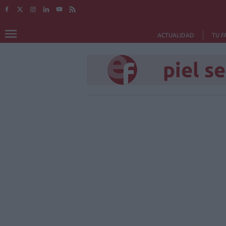
ACTUALIDAD
TU F
piel s