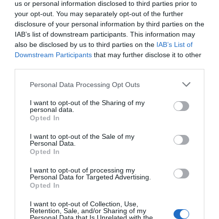
us or personal information disclosed to third parties prior to
articulación. A nivel mundial, se calcula que
242 millones de personas la padecen y en
your opt-out. You may separately opt-out of the further
España la cifra se sitúa en los 7 millones de
disclosure of your personal information by third parties on the
pacientes.
IAB’s list of downstream participants. This information may
also be disclosed by us to third parties on the
IAB’s List of
La artrosis ha crecido más de un 70% en veinte años y
Downstream Participants
that may further disclose it to other
sigue en aumento
third parties.
Noticias y novedades
Redacción
12/06/2017
Personal Data Processing Opt Outs
La artrosis ha sido hoy la protagonista de la jornada «La artrosis en el
siglo XXI» organizada por la Fundación Internacional de la Artrosis
(OAFI) en el Ministerio de Sanidad, Servicios Sociales e Igualdad. El
I want to opt-out of the Sharing of my
acto abre una semana en la que Madrid se convertirá en la capital de
personal data.
las enfermedades reumáticas por la celebración del Congreso
Opted In
Europeo de Enfermedades Reumáticas (EULAR) que empieza el
próximo miércoles.
I want to opt-out of the Sale of my
Personal Data.
Opted In
1
2
I want to opt-out of processing my
Personal Data for Targeted Advertising.
Lo más leído
Opted In
I want to opt-out of Collection, Use,
No se han encontrado artículos
Retention, Sale, and/or Sharing of my
Personal Data that Is Unrelated with the