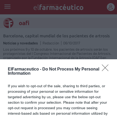
REGÍSTRATE
oafi
Barcelona, capital mundial de los pacientes de artrosis
Noticias y novedades
Redacción
06/10/2017
Los próximos 9 y 10 de octubre, los pacientes de artrosis serán los
protagonistas del I Congreso Internacional de Pacientes de Artrosis,
organizado por la Fundación Internacional de la Artrosis (OAFI) en
CosmoCaixa Barcelona, con la colaboración con la Obra Social “La
Caixa”.
ElFarmaceutico -
Do Not Process My Personal
Information
OAFI organiza el I Congreso
Internacional de Pacientes con
If you wish to opt-out of the sale, sharing to third parties, or
Artrosis
processing of your personal or sensitive information for
Noticias y novedades
Redacción
targeted advertising by us, please use the below opt-out
28/07/2017
section to confirm your selection. Please note that after your
La artrosis es una enfermedad articular
opt-out request is processed you may continue seeing
degenerativa que afecta tanto al cartílago
interest-based ads based on personal information utilized by
como al hueso y tejidos blandos de la