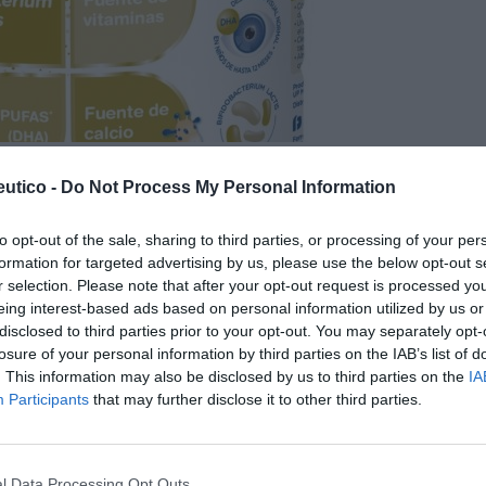
 fórmula infantil más
utico -
Do Not Process My Personal Information
 Premium Plus
to opt-out of the sale, sharing to third parties, or processing of your per
/10/2018
formation for targeted advertising by us, please use the below opt-out s
na nueva fórmula mejorada de Novalac, a la que se
r selection. Please note that after your opt-out request is processed y
 leche materna, como simbióticos (prebióticos –
eing interest-based ads based on personal information utilized by us or
ifidobacterium lactis–), ácidos grasos de cadena larga
disclosed to third parties prior to your opt-out. You may separately opt-
losure of your personal information by third parties on the IAB’s list of
. This information may also be disclosed by us to third parties on the
IA
Participants
that may further disclose it to other third parties.
ativa solidaria de Novalac y la
AL para ayudar a lactantes y niños
esgo de exclusión social
l Data Processing Opt Outs