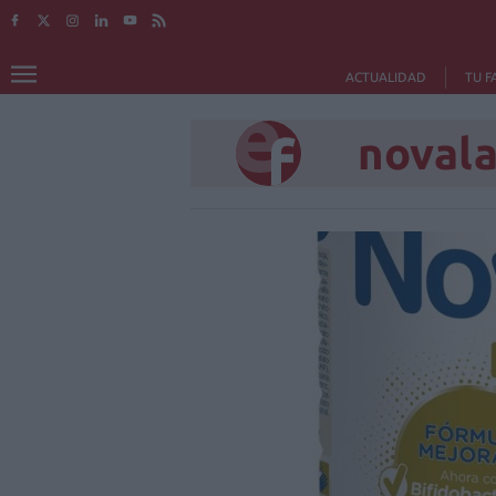
ACTUALIDAD
TU F
noval