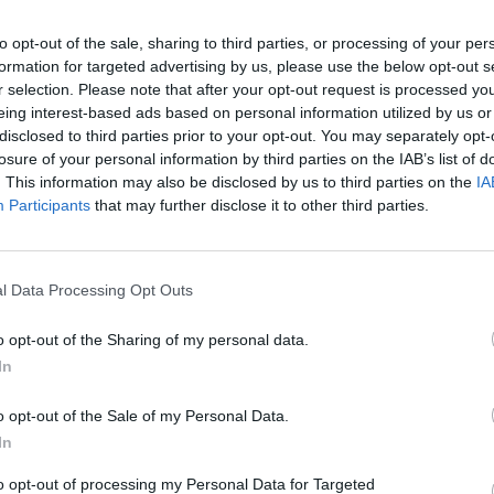
o Hefame recibe las primeras 1.200
s de la vacuna de Moderna para la
to opt-out of the sale, sharing to third parties, or processing of your per
ón de Murcia
formation for targeted advertising by us, please use the below opt-out s
r selection. Please note that after your opt-out request is processed y
as y novedades
Redacción
14/01/2021
eing interest-based ads based on personal information utilized by us or
efame custodia ya las primeras vacunas de Moderna
disclosed to third parties prior to your opt-out. You may separately opt-
 Región de Murcia. Estas se almacenan en congeladores
losure of your personal information by third parties on the IAB’s list of
 de generar y mantener una temperatura de
. This information may also be disclosed by us to third parties on the
IA
ación de 20 grados bajo cero y serán trasladadas a los
Participants
that may further disclose it to other third parties.
 de vacunación en vehículos capaces de mantener esas
iones.
farmacéuticos murcianos presentan
l Data Processing Opt Outs
rograma sobre el uso racional de las
o opt-out of the Sharing of my personal data.
odiacepinas
In
as y novedades
Redacción
17/12/2019
o opt-out of the Sale of my Personal Data.
rategia en farmacia comunitaria. Uso racional de
iazepinas. Programa de desmedicalización
In
benzo Molina de Segura» fue presentada en rueda de
 el lunes 16 de diciembre, en el Salón de Plenos del
to opt-out of processing my Personal Data for Targeted