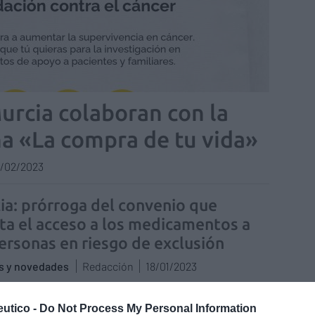
urcia colaboran con la
a «La compra de tu vida»
/02/2023
ia: prórroga del convenio que
lita el acceso a los medicamentos a
personas en riesgo de exclusión
as y novedades
Redacción
18/01/2023
utico -
Do Not Process My Personal Information