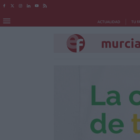
ACTUALIDAD
TU F
murci