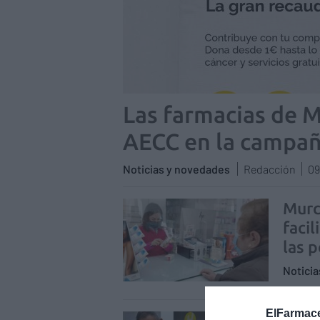
Las farmacias de M
AECC en la campañ
Noticias y novedades
Redacción
09
Murc
faci
las 
Notici
ElFarmace