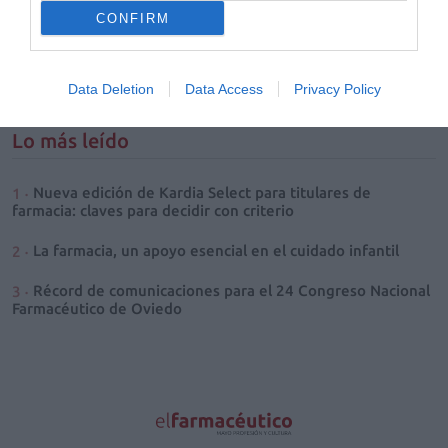
presidenta del Colegio Oficial de
CONFIRM
Farmacéuticos de Álava tras el proceso de
renovación de su Junta de Gobierno.
Sustituye a Pedro Rivero, que ha ocupado
dicho cargo durante los últimos ocho años.
Data Deletion
Data Access
Privacy Policy
Lo más leído
Nueva edición de Kardia Select para titulares de
farmacia: claves para decidir con criterio
La farmacia, un apoyo esencial en el cuidado infantil
Récord de comunicaciones para el 24 Congreso Nacional
Farmacéutico de Oviedo