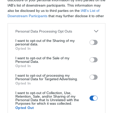
disclosure of your personal information by third parties on the
de Ocáriz, actual presidenta del Colegio
Oficial de Farmacéuticos de Álava.
IAB’s list of downstream participants. This information may
also be disclosed by us to third parties on the
IAB’s List of
Downstream Participants
that may further disclose it to other
Los farmacéuticos de Navarra y
third parties.
Álava firman nuevos acuerdos con
PSN
Personal Data Processing Opt Outs
Noticias y novedades
Redacción
30/08/2018
I want to opt-out of the Sharing of my
PSN ha suscrito una póliza colectiva de Vida
personal data.
con el Colegio de Farmacéuticos de Navarra,
Opted In
presidido por Marta Galipienzo, por el que
sus colegiados estarán protegidos ante
I want to opt-out of the Sale of my
fallecimiento. Este seguro supone la
Personal Data.
transformación de la antigua herramienta
Opted In
colegial de auxilio por fallecimiento,
otorgando la seguridad que ofrece una
I want to opt-out of processing my
entidad aseguradora como PSN.
Personal Data for Targeted Advertising.
Opted In
El COF de Álava estrena nueva
I want to opt-out of Collection, Use,
Junta de Gobierno
Retention, Sale, and/or Sharing of my
Personal Data that Is Unrelated with the
Noticias y novedades
Redacción
Purposes for which it was collected.
11/06/2018
Opted Out
Milagros López de Ocáriz es la nueva