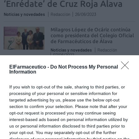
‘Enrédate’ de Cruz Roja Álava
Noticias y novedades
Redacción
26/06/2023
Milagros López de Ocáriz continúa
como presidenta del Colegio Oficial
de Farmacéuticos de Álava
Noticias y novedades
Redacción
07/06/2022
La nueva Junta de Gobierno del colegio
ElFarmaceutico -
Do Not Process My Personal
profesional se ha renovado para los
Information
próximos cuatro años
If you wish to opt-out of the sale, sharing to third parties, or
Milagros López de Ocáriz asume la
presidencia del Consejo de
processing of your personal or sensitive information for
Farmacéuticos del País Vasco
targeted advertising by us, please use the below opt-out
section to confirm your selection. Please note that after your
Noticias y novedades
Redacción
14/01/2020
opt-out request is processed you may continue seeing
interest-based ads based on personal information utilized by
El Consejo de Farmacéuticos del País Vasco
ha procedido a la renovación de los cargos
us or personal information disclosed to third parties prior to
que lo integran pasando a ocupar la
your opt-out. You may separately opt-out of the further
presidencia de este órgano Milagros López