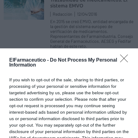
sistema EMVO
Redacción
12/04/2016
En 2015 se creó EMVO, entidad encargada de
la gestión del sistema europeo de
verificación de medicamentos.
Representantes de Farmaindustria, Consejo
General de Farmacéuticos, AESEG y Fedifar
hablan de este reto.
ElFarmaceutico -
Do Not Process My Personal
Representantes de FEDIFAR se
Information
reúnen con el presidente de la
Comisión de Sanidad del Congreso
If you wish to opt-out of the sale, sharing to third parties, or
Noticias y novedades
Redacción
processing of your personal or sensitive information for
30/03/2016
targeted advertising by us, please use the below opt-out
Una delegación de la patronal de las
empresas de distribución farmacéutica de
section to confirm your selection. Please note that after your
gama completa que operan en España,
opt-out request is processed you may continue seeing
FEDIFAR, encabezada por su presidente,
interest-based ads based on personal information utilized by
Eladio González, y su director general, Miguel
Valdés, ha mantenido hoy un encuentro con
us or personal information disclosed to third parties prior to
el presidente de la Comisión de Sanidad del
your opt-out. You may separately opt-out of the further
Congreso de los Diputados, Sebastián
disclosure of your personal information by third parties on the
Franquis, reunión en la que se ha trasladado
IAB’s list of downstream participants. This information may