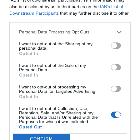
a éste el papel que juegan las empresas de
distribución de gama completa dentro del
also be disclosed by us to third parties on the
IAB’s List of
Sistema Nacional de Salud.
Downstream Participants
that may further disclose it to other
third parties.
FEDIFAR afirma que el sistema de verificación del acto
delegado es una oportunidad para evitar que
Personal Data Processing Opt Outs
medicamentos falsificados entren en el canal legal
I want to opt-out of the Sharing of my
Noticias y novedades
Redacción
22/10/2015
personal data.
Opted In
El sistema de verificación que recoge el acto delegado que desarrolla
la Directiva 2001/83/CE, que establece disposiciones detalladas
relativas a los dispositivos de seguridad que figuran en el envase de
I want to opt-out of the Sale of my
los medicamentos de uso humano, «es una gran oportunidad para
Personal Data.
evitar la entrada de medicamentos falsificados en el canal legal;
Opted In
favorece la gestión de caducidades y lotes en almacenes y farmacias;
aprovecha el potencial de la receta electrónica; y, en su caso, puede
I want to opt-out of processing my
favorecer la implantación de los precios notificados».
Personal Data for Targeted Advertising.
Opted In
El director general de FEDIFAR, reelegido vicepresidente
I want to opt-out of Collection, Use,
de la patronal europea
Retention, Sale, and/or Sharing of my
Personal Data that Is Unrelated with the
Noticias y novedades
Redacción
08/06/2011
Purposes for which it was collected.
El director general de FEDIFAR, Miguel Valdés, ha sido reelegido
Opted Out
vicepresidente del Groupement Internationale de la Répartition
Pharmaceutique (GIRP), la patronal que agrupa a más de 600 empresas
CONFIRM