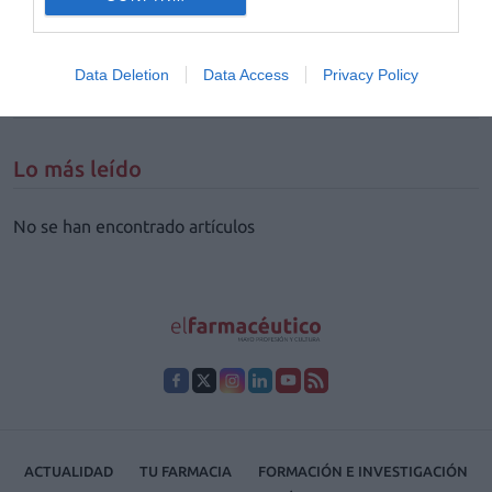
de distribución farmacéutica de gama completa y a las asociaciones
de toda Europa. La elección tuvo lugar en la Asamblea del GIRP, en el
marco de su Congreso Anual en Tallín (Estonia), que se clausuró ayer.
Las patronales federadas al GIRP representan a empresas que
distribuyen cada año medicamentos por un valor de 100 billones de
Data Deletion
Data Access
Privacy Policy
euros.
Lo más leído
No se han encontrado artículos
ACTUALIDAD
TU FARMACIA
FORMACIÓN E INVESTIGACIÓN