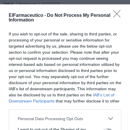
Salud
Redacción
01/07/2015
Información obtenida en la consulta
ElFarmaceutico -
Do Not Process My Personal
Information
Metilfenidato Mylan
Pharmaceuticals 18 mg, 36 mg y 54
If you wish to opt-out of the sale, sharing to third parties, or
mg
processing of your personal or sensitive information for
Noticias y novedades
Redacción
targeted advertising by us, please use the below opt-out
20/04/2015
section to confirm your selection. Please note that after your
Mylan amplía su área de Sistema Nervioso
opt-out request is processed you may continue seeing
Central con el lanzamiento de Metilfenidato
interest-based ads based on personal information utilized by
Mylan Pharmaceuticals 18 mg, 36 mg y 54 mg
disponibles en la presentación de 30
us or personal information disclosed to third parties prior to
comprimidos de liberación prolongada EFG.
your opt-out. You may separately opt-out of the further
disclosure of your personal information by third parties on the
Metilfenidato, tratamiento para el
IAB’s list of downstream participants. This information may
trastorno por déficit de atención
also be disclosed by us to third parties on the
IAB’s List of
con o sin hiperactividad (TDA-TDAH)
Downstream Participants
that may further disclose it to other
third parties.
Salud
Redacción
08/07/2014
El trastorno por déficit de atención con o sin
Personal Data Processing Opt Outs
hiperactividad (TDA-TDAH) es un trastorno
de origen neurobiológico que se manifiesta
desde la infancia y se caracteriza por el
I want to opt-out of the Sharing of my