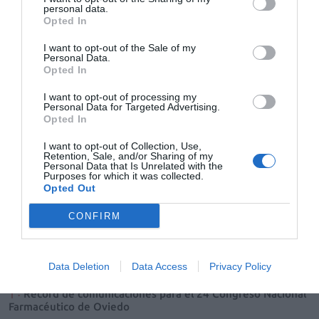
déficit de atención, impulsividad y/o
personal data.
hiperactividad excesiva.
Opted In
I want to opt-out of the Sale of my
El estudio DIHANA valida el uso de metilfenidato en
Personal Data.
niños y adolescentes con TDAH
Opted In
Noticias y novedades
Redacción
17/05/2013
I want to opt-out of processing my
El tratamiento con metilfenidato de liberación controlada tiene una
Personal Data for Targeted Advertising.
buena respuesta y un buen perfil de seguridad en los pacientes en
Opted In
edad pediátrica diagnosticados con TDAH, según se desprende de un
estudio recientemente publicado en la revista Acta Pediátrica
I want to opt-out of Collection, Use,
Española1. El trabajo ha sido dirigido por José Ramón Valdizán,
Retention, Sale, and/or Sharing of my
responsable de la Unidad de Trastornos Neurofuncionales de la
Personal Data that Is Unrelated with the
Clínica Montpellier (Zaragoza) y coordinador del Grupo DIHANA,
Purposes for which it was collected.
formado por una veintena de especialistas en este campo
Opted Out
procedentes de diferentes centros de toda España que son coautores
del trabajo.
CONFIRM
Lo más leído
Data Deletion
Data Access
Privacy Policy
Récord de comunicaciones para el 24 Congreso Nacional
Farmacéutico de Oviedo