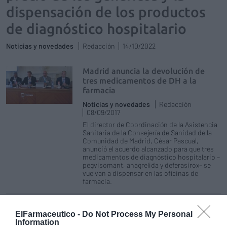
dispensación de los productos
de diagnóstico hospitalario
Noticias y novedades
Redacción
14/10/2022
Madrid anuncia la devolución de
tres medicamentos de DH a la
farmacia
Noticias y novedades
Redacción
08/09/2017
El director de Coordinación de la Asistencia
Sanitaria de la Consejería de Sanidad de la
Comunidad de Madrid, César Pascual,
anunció el acuerdo alcanzado para que tres
medicamentos de diagnóstico hospitalario –
pegvisomant, anagrelida y deferasirox– se
vuelvan a dispensar en las oficinas de
farmacia.
Madrid: una Comisión Científico-Técnica evaluará la
ElFarmaceutico -
Do Not Process My Personal
situación de los medicamentos de diagnóstico
Information
hospitalario