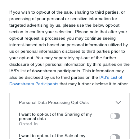
Noticias y novedades
Redacción
03/04/2017
If you wish to opt-out of the sale, sharing to third parties, or
La Consejería de Sanidad de la Comunidad de Madrid constituirá una
processing of your personal or sensitive information for
Comisión Científico-Técnica para abordar la situación de los
medicamentos de diagnóstico hospitalario (DH) y determinar cuáles
targeted advertising by us, please use the below opt-out
serían las mejores condiciones de dispensación para los pacientes y
section to confirm your selection. Please note that after your
de seguimiento farmacoterapéutico de dichas terapias.
opt-out request is processed you may continue seeing
interest-based ads based on personal information utilized by
Respuesta contundente de la SEFAC al informe de la
us or personal information disclosed to third parties prior to
SEFH sobre acceso a medicamentos biotecnológicos
your opt-out. You may separately opt-out of the further
disclosure of your personal information by third parties on the
Noticias y novedades
Redacción
09/03/2017
IAB’s list of downstream participants. This information may
also be disclosed by us to third parties on the
IAB’s List of
El COF de Madrid solicita que la
Downstream Participants
that may further disclose it to other
oficina de farmacia dispense
third parties.
medicamentos DH que no requieran
un seguimiento especial
Personal Data Processing Opt Outs
Noticias y novedades
Redacción
23/02/2017
I want to opt-out of the Sharing of my
personal data.
El presidente del Colegio Oficial de
Farmacéuticos de Madrid (COFM), Luis
Opted In
González, resaltó durante la clausura del
curso de formación «Los medicamentos
I want to opt-out of the Sale of my
biológicos para una farmacia con futuro»,