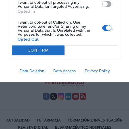
aproximado de ciencia-ficción –o farmacia-
I want to opt-out of processing my
Personal Data for Targeted Advertising.
ficción, según se mire– sobre el panorama
que se abre ante nosotros.
Opted In
I want to opt-out of Collection, Use,
Retention, Sale, and/or Sharing of my
1
2
3
4
Personal Data that Is Unrelated with the
Purposes for which it was collected.
Opted Out
Lo más leído
CONFIRM
No se han encontrado artículos
Data Deletion
Data Access
Privacy Policy
ACTUALIDAD
TU FARMACIA
FORMACIÓN E INVESTIGACIÓN
REVISTA DIGITAL
EL FARMACÉUTICO HOSPITALES