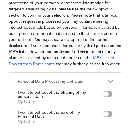
interés que los medicamentos biológicos y
processing of your personal or sensitive information for
los biosimilares despiertan en el sector
targeted advertising by us, please use the below opt-out
farmacéutico, dado que a buen seguro
section to confirm your selection. Please note that after your
marcará su futuro, pues afecta a todos los
agentes que lo integran.
opt-out request is processed you may continue seeing
interest-based ads based on personal information utilized by
us or personal information disclosed to third parties prior to
«En los próximos años la
your opt-out. You may separately opt-out of the further
investigación se dirigirá hacia lo que
todos ansiamos: la curación de
disclosure of your personal information by third parties on the
enfermedades para las cuales
IAB’s list of downstream participants. This information may
todavía no hay remedios eficaces»
also be disclosed by us to third parties on the
IAB’s List of
Downstream Participants
that may further disclose it to other
Entrevistas
Redacción
12/04/2016
third parties.
Los medicamentos del futuro:
Personal Data Processing Opt Outs
¿farmacia-ficción?
I want to opt-out of the Sharing of my
Noticias y novedades
Redacción
personal data.
27/11/2014
Opted In
¿Cómo serán los medicamentos del futuro
próximo? La evolución del mercado
I want to opt-out of the Sale of my
farmacéutico durante los últimos años, el
Personal Data.
avance de la tecnología, las investigaciones
Opted In
en marcha y otros nuevos descubrimientos
ofrecen pistas para hacer un ejercicio