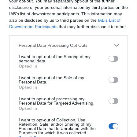
your opt-out. You may separately opt-out of the further
LIERAC, una de las marcas líderes en cosmética y productos para el
cuidado de la piel, ha desarrollado Body-Slim, una nueva línea de
disclosure of your personal information by third parties on the
productos anticelulíticos que incorporan la primera asociación de
IAB’s list of downstream participants. This information may
activos capaces de transformar los adipocitos «blancos», que actúan
also be disclosed by us to third parties on the
IAB’s List of
como reserva de energía sintetizando y almacenando los lípidos, en
adipocitos «marrones», que facilitan la eliminación de las grasas.
Downstream Participants
that may further disclose it to other
third parties.
1
2
3
4
Personal Data Processing Opt Outs
Lo más leído
I want to opt-out of the Sharing of my
personal data.
Opted In
Nueva edición de Kardia Select para titulares de
I want to opt-out of the Sale of my
farmacia: claves para decidir con criterio
Personal Data.
Opted In
La farmacia, un apoyo esencial en el cuidado infantil
I want to opt-out of processing my
Récord de comunicaciones para el 24 Congreso Nacional
Personal Data for Targeted Advertising.
Opted In
Farmacéutico de Oviedo
I want to opt-out of Collection, Use,
Retention, Sale, and/or Sharing of my
Personal Data that Is Unrelated with the
Purposes for which it was collected.