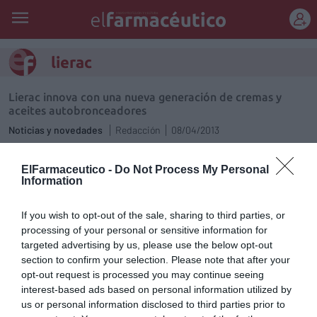
REGÍSTRATE
lierac
Lierac innova con una nueva generación de cremas y
aceites autobronceadores
Noticias y novedades
Redacción
08/04/2013
Laboratorios Lierac ofrece una nueva fórmula de tratamientos
aceleradores del bronceado, anti-edad, alisadores e hidratantes. Se
trata de la gama Sunific, unos productos que ofrecen un bronceado
ElFarmaceutico -
Do Not Process My Personal
más real y natural a través del DHA (DiHidroxiAcetona), una molécula
Information
"estrella" que posee la facultad de broncear la piel. De origen natural,
DHA intense se obtiene a partir de colza (por biotecnología) y
melanina natural, estimulándola. Una alternativa para tener un color
If you wish to opt-out of the sale, sharing to third parties, or
bonito todo el año sin sol y de esta manera acostumbrar y adaptar la
processing of your personal or sensitive information for
piel a la exposición solar con un resultado 2 veces más intenso y
targeted advertising by us, please use the below opt-out
natural y un bronceado 3 veces más rápido.
section to confirm your selection. Please note that after your
opt-out request is processed you may continue seeing
Body-Slim de LIERAC: revolución en anticelulíticos
interest-based ads based on personal information utilized by
Noticias y novedades
Redacción
21/02/2012
us or personal information disclosed to third parties prior to