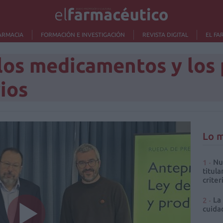
ARMACIA
FORMACIÓN E INVESTIGACIÓN
REVISTA DIGITAL
EL FA
 los medicamentos y los
ios
Lo m
Nu
titula
criter
La
cuidad