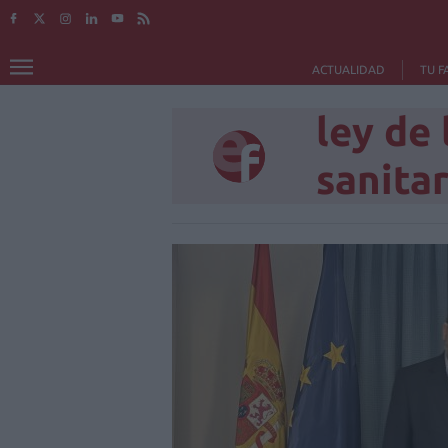
ACTUALIDAD
TU F
ley de
sanitar