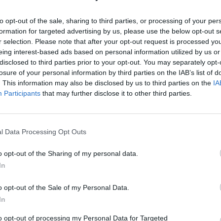
as y novedades
Redacción
10/04/2025
to opt-out of the sale, sharing to third parties, or processing of your per
formation for targeted advertising by us, please use the below opt-out s
far considera que el modelo de
r selection. Please note that after your opt-out request is processed y
eing interest-based ads based on personal information utilized by us or
os seleccionados afectaría a la
disclosed to third parties prior to your opt-out. You may separately opt-
onibilidad de medicamentos en las
losure of your personal information by third parties on the IAB’s list of
acias
. This information may also be disclosed by us to third parties on the
IA
Participants
that may further disclose it to other third parties.
as y novedades
Redacción
09/04/2025
onal de la distribución ve en la tramitación de esta
orma una oportunidad para reconocer la actividad de
oristas de gama completa y definir una licencia propia
l Data Processing Opt Outs
o opt-out of the Sharing of my personal data.
F: El sistema de selección de
In
camentos pondría en peligro la
rencia terapéutica y la continuidad
o opt-out of the Sale of my Personal Data.
os tratamientos
In
as y novedades
Redacción
08/04/2025
to opt-out of processing my Personal Data for Targeted