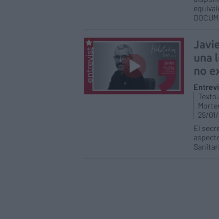
equival
DOCUM
Javi
una 
no e
Entrev
Texto:
Morte
29/01
El secr
aspecto
Sanitar