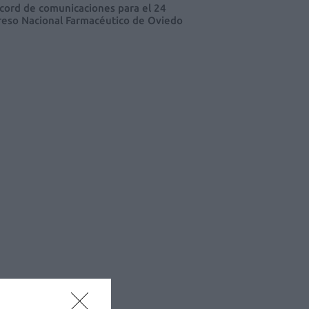
cord de comunicaciones para el 24
eso Nacional Farmacéutico de Oviedo