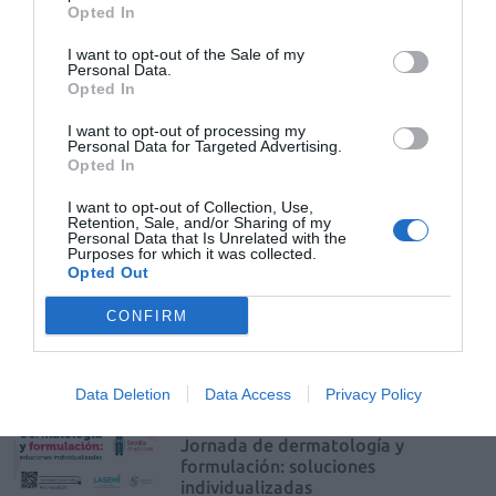
Opted In
La Sociedad Española del Medicamento
Individualizado renueva su Junta Directiva
con Tomás Abascal Diago al frente. La
I want to opt-out of the Sale of my
presidenta saliente, Concepción Chamorro,
Personal Data.
asume la tesorería y mantiene su vinculación
Opted In
institucional
I want to opt-out of processing my
Personal Data for Targeted Advertising.
Acofarma y LASEMI presentan un
Opted In
formulario de bases pionero que
devuelve la autonomía técnica y
I want to opt-out of Collection, Use,
clínica al farmacéutico
Retention, Sale, and/or Sharing of my
Personal Data that Is Unrelated with the
Noticias y novedades
Redacción
Purposes for which it was collected.
14/11/2025
Opted Out
Luis Alberto Jiménez Labaig: "Responde a
una demanda real de dermatólogos y
CONFIRM
farmacéuticos que pedían una guía moderna,
rigurosa y accesible para personalizar
tratamientos dermatológicos”.
Data Deletion
Data Access
Privacy Policy
LASEMI y la AEDV celebran la I
Jornada de dermatología y
formulación: soluciones
individualizadas