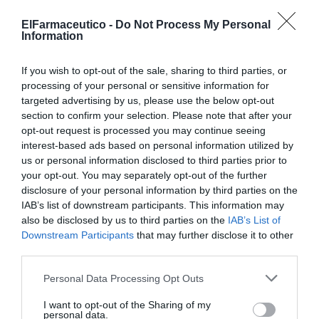
Bilbao acogerá el III Congreso
ElFarmaceutico -
Do Not Process My Personal
Internacional del Medicamento
Information
Individualizado con foco en la
medicina personalizada
If you wish to opt-out of the sale, sharing to third parties, or
Noticias y novedades
Redacción
processing of your personal or sensitive information for
08/06/2026
targeted advertising by us, please use the below opt-out
El encuentro, organizado por LASEMI junto
al COF de Bizkaia los días 22 y 23 de octubre,
section to confirm your selection. Please note that after your
abordará aspectos clave sobre innovación,
opt-out request is processed you may continue seeing
IA y avances clínicos
interest-based ads based on personal information utilized by
us or personal information disclosed to third parties prior to
Un paso al frente
your opt-out. You may separately opt-out of the further
disclosure of your personal information by third parties on the
Editorial
Silvia Estebarán
21/05/2026
IAB’s list of downstream participants. This information may
La farmacia comunitaria se consolida como referente en nutrición
also be disclosed by us to third parties on the
IAB’s List of
deportiva y formulación magistral, ofreciendo servicios de alto valor
sanitario y adaptados al paciente
Downstream Participants
that may further disclose it to other
third parties.
Tomás Abascal Diago, nuevo
Personal Data Processing Opt Outs
presidente de LASEMI
Noticias y novedades
Redacción
I want to opt-out of the Sharing of my
05/03/2026
personal data.