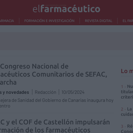
ARMACIA
FORMACIÓN E INVESTIGACIÓN
REVISTA DIGITAL
EL FA
I Congreso Nacional de
Lo m
acéuticos Comunitarios de SEFAC,
archa
Nu
as y novedades
Redacción
10/05/2024
titula
criter
ejera de Sanidad del Gobierno de Canarias inaugura hoy
entro
La
cuidad
C y el COF de Castellón impulsarán
Ré
ormación de los farmacéuticos
Congr