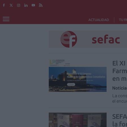
ACTUALIDAD
TU F
sefac
El X
Farm
en m
Notici
La cons
el encu
SEFA
la f