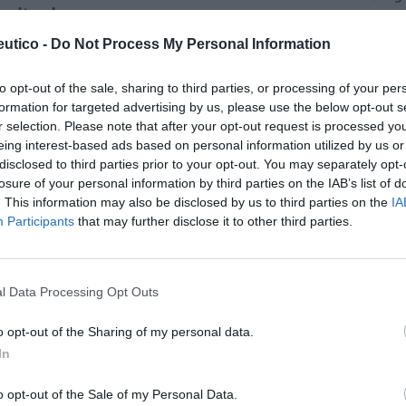
nitarios
utico -
as y novedades
Do Not Process My Personal Information
Redacción
29/04/2024
to opt-out of the sale, sharing to third parties, or processing of your per
OFM se une al proyecto ConóceMe
formation for targeted advertising by us, please use the below opt-out s
r selection. Please note that after your opt-out request is processed y
 formar a los adolescentes en el uso
eing interest-based ads based on personal information utilized by us or
uado de los medicamentos
disclosed to third parties prior to your opt-out. You may separately opt-
losure of your personal information by third parties on the IAB’s list of
as y novedades
Redacción
05/04/2024
. This information may also be disclosed by us to third parties on the
IA
iativa puesta en marcha por SEFAC está dirigida a
Participants
that may further disclose it to other third parties.
ntes madrileños de 3º y 4º de Educación Secundaria
ria y 1º de Bachillerato
l Data Processing Opt Outs
I Congreso de SEFAC contará con
de 50 sesiones de ponentes
o opt-out of the Sharing of my personal data.
onales e internacionales
In
as y novedades
Redacción
20/02/2024
o opt-out of the Sale of my Personal Data.