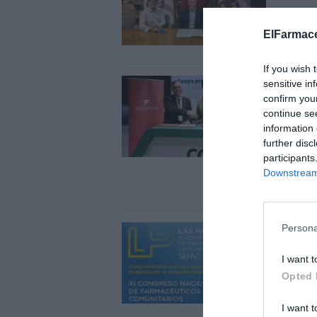
comu
ElFarmace
Notici
If you wish 
El C
sensitive in
confirm you
para
continue se
adec
information 
further disc
Notici
participants
La inic
Downstream 
estudia
Obligato
Persona
El X
más 
I want t
naci
Opted 
Notici
I want t