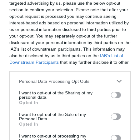
targeted advertising by us, please use the below opt-out
section to confirm your selection. Please note that after your
opt-out request is processed you may continue seeing
interest-based ads based on personal information utilized by
Suplementos nutricionales en el
us or personal information disclosed to third parties prior to
embarazo y la lactancia
your opt-out. You may separately opt-out of the further
Salud
María José Alonso Osorio
disclosure of your personal information by third parties on the
28/10/2019
IAB’s list of downstream participants. This information may
also be disclosed by us to third parties on the
IAB’s List of
Downstream Participants
that may further disclose it to other
Laboratorios Ordesa lanza
third parties.
DONNAplus Matermil, un
complemento alimenticio para
Personal Data Processing Opt Outs
favorecer la lactancia
Noticias y novedades
Redacción
I want to opt-out of the Sharing of my
09/06/2017
personal data.
Opted In
DONNAplus, la marca dedicada al bienestar
de la mujer de Laboratorios Ordesa, lanza
DONNAplus Matermil, un complemento
I want to opt-out of the Sale of my
alimenticio para favorecer la lactancia
Personal Data.
materna elaborado 100% con ingredientes
Opted In
de origen natural como la cebada, la melisa y
el orégano. Aporta ß-glucanos, componente
I want to opt-out of processing my
de la cebada, que estimula y favorece el