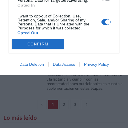
Personal Data for Targeted Advertising.
incremento de la prolactina y a través de la
Opted In
misma, de la leche materna.
I want to opt-out of Collection, Use,
Retention, Sale, and/or Sharing of my
Angelini Farmacéutica lanza
Personal Data that Is Unrelated with the
Gravidanza embarazo y Gravidanza
Purposes for which it was collected.
lactancia
Opted Out
Noticias y novedades
Redacción
CONFIRM
27/01/2016
Gravidanza® es una línea de complementos
alimenticios innovadores para el cuidado de
las mamás y sus bebés, con ingredientes de
Data Deletion
Data Access
Privacy Policy
última generación. Su composición está
pensada para ayudar a cubrir las
necesidades nutritivas durante el embarazo
y la lactancia y cumplir con las
recomendaciones nutricionales en cuanto a
suplementación en estas etapas.
1
2
3
Lo más leído