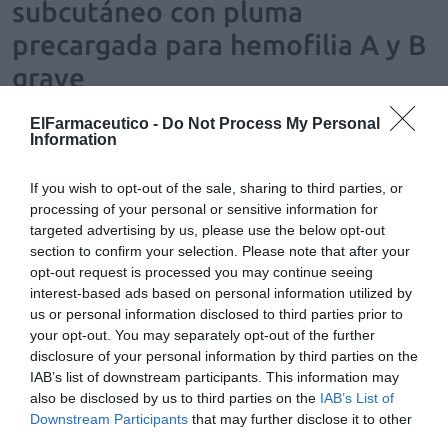
subcutáneo con pluma
precargada para hemofilia A y B
grave
FH al día
Redacción
03/02/2026
ElFarmaceutico -
Do Not Process My Personal
Marstacimab (Hympavzi®) reduce significativamente los sangrados y
Information
simplifica la profilaxis en adultos y adolescentes desde los 12 años
If you wish to opt-out of the sale, sharing to third parties, or
Alliance Healthcare y Pfizer combaten el tabaquismo de
processing of your personal or sensitive information for
la mano del farmacéutico
targeted advertising by us, please use the below opt-out
Noticias y novedades
Redacción
17/05/2013
section to confirm your selection. Please note that after your
Más de 100 farmacéuticos se han formado en el curso «Abordaje del
opt-out request is processed you may continue seeing
tabaquismo en la Oficina de Farmacia ¡Es el momento de actuar!»,
interest-based ads based on personal information utilized by
organizado por Alliance Healthcare en colaboración con la compañía
us or personal information disclosed to third parties prior to
biomédica Pfizer. Esta formación ha tenido como principal objetivo
ofrecer al profesional de la oficina de farmacia herramientas que le
your opt-out. You may separately opt-out of the further
sirvan de apoyo para aconsejar a los pacientes sobre cómo dejar de
disclosure of your personal information by third parties on the
fumar y saber de qué manera pueden hacer un seguimiento óptimo de
IAB’s list of downstream participants. This information may
aquellas personas que abandonan el tabaco.
also be disclosed by us to third parties on the
IAB’s List of
Downstream Participants
that may further disclose it to other
Pfizer modifica el diseño del embalaje de Viagra® para
third parties.