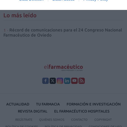
Lo más leído
Récord de comunicaciones para el 24 Congreso Nacional
Farmacéutico de Oviedo
ACTUALIDAD
TU FARMACIA
FORMACIÓN E INVESTIGACIÓN
REVISTA DIGITAL
EL FARMACÉUTICO HOSPITALES
REGÍSTRATE
QUIÉNES SOMOS
CONTACTO
COPYRIGHT
POLÍTICA DE COOKIES
POLÍTICA DE PRIVACIDAD
CONDICIONES DE USO