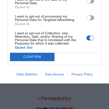
deuda de las Administraciones Públicas con los
Personal Data.
laboratorios farmacéuticos
Opted In
Noticias y novedades
Redacción
19/01/2012
I want to opt-out of processing my
La ministra de Sanidad, Servicios Sociales e Igualdad, Ana Mato,
Personal Data for Targeted Advertising.
mantuvo una reunión en el Ministerio con el presidente de
Opted In
Farmaindustria, Jordi Ramentol, y con su director general, Humberto
Arnés. Mato abrió, de este modo, una ronda de contactos con los
principales representantes de empresas y profesionales del sector
I want to opt-out of Collection, Use,
Retention, Sale, and/or Sharing of my
sanitario.
Personal Data that Is Unrelated with the
Purposes for which it was collected.
Opted Out
Lo más leído
CONFIRM
Récord de comunicaciones para el 24 Congreso Nacional
Farmacéutico de Oviedo
Data Deletion
Data Access
Privacy Policy