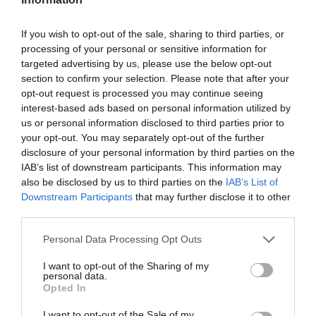
comercialización en España de
los productos especializados en
If you wish to opt-out of the sale, sharing to third parties, or
processing of your personal or sensitive information for
salud de la mujer
targeted advertising by us, please use the below opt-out
Noticias y novedades
section to confirm your selection. Please note that after your
Redacción
17/03/2021
opt-out request is processed you may continue seeing
La CEO del laboratorio BOIRON España, Valérie Lorentz Poinsot, y el
CEO de Laboratorios IPRAD-BIOCODEX, Nicolas Coudurier, han
interest-based ads based on personal information utilized by
firmado un acuerdo estratégico para la comercialización en España de
us or personal information disclosed to third parties prior to
los productos especializados en ginecología y salud de la mujer.
your opt-out. You may separately opt-out of the further
disclosure of your personal information by third parties on the
¿Se recibe y lee la ficha técnica?
IAB’s list of downstream participants. This information may
also be disclosed by us to third parties on the
IAB’s List of
Salud
Virginia Castelo Valdes
17/04/2012
Downstream Participants
that may further disclose it to other
La ficha técnica, o resumen de las características del producto, es el
documento oficial de un medicamento destinado al profesional
third parties.
sanitario, aprobado y revisado por la Agencia Española de
Medicamentos y Productos Sanitarios (AEMPS) o la Agencia Europea
Personal Data Processing Opt Outs
del Medicamento (EMEA). Resume las características del producto y
refleja las condiciones de uso autorizadas para los profesionales
I want to opt-out of the Sharing of my
sanitarios.
personal data.
Opted In
Ana Mato se compromete a garantizar el pago de la
I want to opt-out of the Sale of my