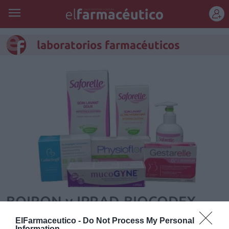
REGÍSTRATE
laboratorios farmacéuticos
BOIRON y IPRAD-BIOCODEX
firman un acuerdo para la
ElFarmaceutico -
Do Not Process My Personal
Information