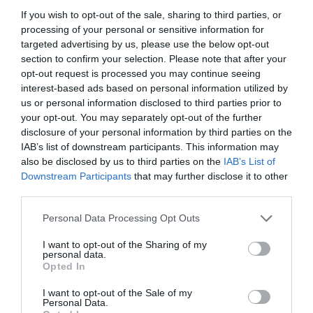
Herrera de Valencia.
If you wish to opt-out of the sale, sharing to third parties, or
processing of your personal or sensitive information for
La campaña solidaria «Pon tu
targeted advertising by us, please use the below opt-out
corazón por el Alzheimer» quiere
section to confirm your selection. Please note that after your
reunir 800.000 mensajes para
opt-out request is processed you may continue seeing
concienciar sobre el Alzheimer
interest-based ads based on personal information utilized by
Noticias y novedades
Redacción
us or personal information disclosed to third parties prior to
02/09/2014
your opt-out. You may separately opt-out of the further
El proyecto kNOW Alzheimer, en
disclosure of your personal information by third parties on the
colaboración con la Confederación Española
IAB’s list of downstream participants. This information may
de Asociaciones de Familiares de Personas
con Alzheimer y otras Demencias (CEAFA), la
also be disclosed by us to third parties on the
IAB’s List of
Sociedad Española de Neurología (SEN), la
Downstream Participants
that may further disclose it to other
Sociedad Española de Geriatría y
third parties.
Gerontología (SEGG), la Sociedad Española
de Médicos de Atención Primaria
(SEMERGEN), la Sociedad Española de
Personal Data Processing Opt Outs
Farmacia Comunitaria (SEFAC) y laboratorio
farmacéutico STADA, pondrá en marcha del
I want to opt-out of the Sharing of my
15 al 21 de septiembre la campaña solidaria
personal data.
«Pon tu corazón por el Alzheimer» con el
Opted In
objetivo de concienciar a la sociedad acerca
de la realidad de esta enfermedad, la
demencia más prevalente en España con
I want to opt-out of the Sale of my
Personal Data.
800.000 enfermos.